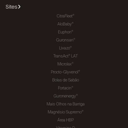
Sites
CitraFleet
®
AloBaby
®
Euphon
®
Guronsan
®
Livazo
®
TransAct
LAT
®
Microlax
®
Procto-Glyvenol
®
Bolas de Sabão
Fortacin
®
Guronenergy
®
Mais Olhos na Barriga
Magnésio Supremo
®
Área HBP
Vitamina D