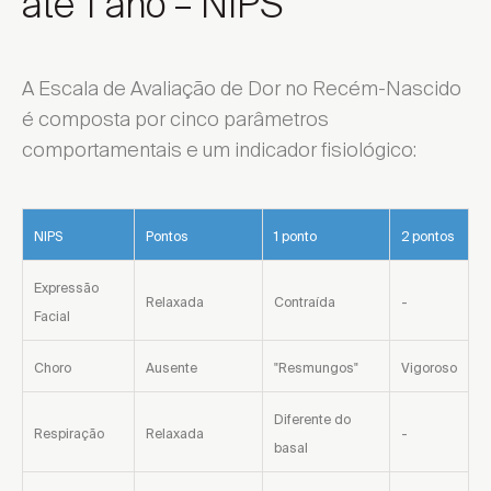
até 1 ano – NIPS
A Escala de Avaliação de Dor no Recém-Nascido
é composta por cinco parâmetros
comportamentais e um indicador fisiológico:
NIPS
Pontos
1 ponto
2 pontos
Expressão
Relaxada
Contraída
-
Facial
Choro
Ausente
"Resmungos"
Vigoroso
Diferente do
Respiração
Relaxada
-
basal