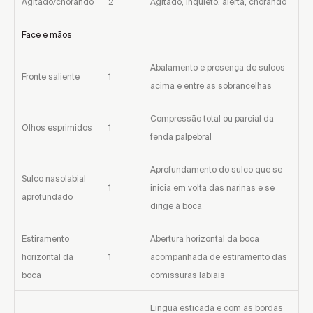
Agitado/chorando
2
Agitado, inquieto, alerta, chorando
Escolher Distrito ...
Face e mãos
Encontrar local de venda
Abalamento e presença de sulcos
Fronte saliente
1
acima e entre as sobrancelhas
Compressão total ou parcial da
Olhos esprimidos
1
fenda palpebral
Encontrar local de venda
Aprofundamento do sulco que se
Sulco nasolabial
1
inicia em volta das narinas e se
aprofundado
dirige à boca
Estiramento
Abertura horizontal da boca
horizontal da
1
acompanhada de estiramento das
boca
comissuras labiais
Língua esticada e com as bordas