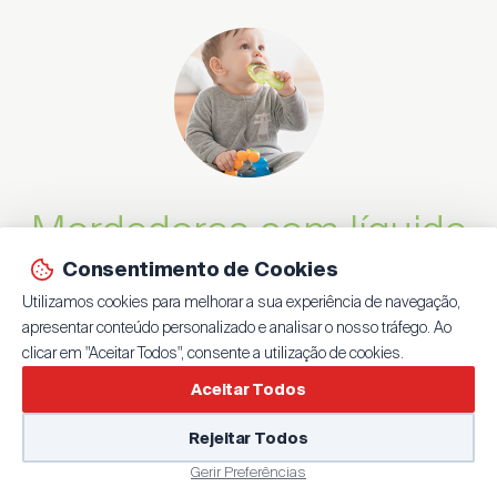
Mordedores com líquido
Consentimento de Cookies
refrigerador
Utilizamos cookies para melhorar a sua experiência de navegação,
apresentar conteúdo personalizado e analisar o nosso tráfego. Ao
clicar em "Aceitar Todos", consente a utilização de cookies.
Mordedores frios são benéficos uma vez que
promovem a atenuação da dor. Atenção que não
Aceitar Todos
se devem colocar estes dispositivos no
Rejeitar Todos
congelador sob pena de estes causarem
Gerir Preferências
queimaduras nas gengivas. Estes dispositivos