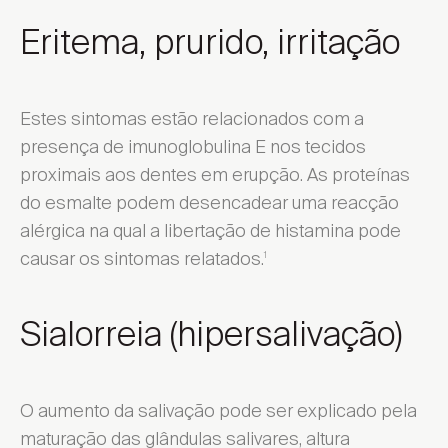
Eritema, prurido, irritação
Escolher Distrito ...
Encontrar local de venda
Estes sintomas estão relacionados com a
presença de imunoglobulina E nos tecidos
proximais aos dentes em erupção. As proteínas
do esmalte podem desencadear uma reacção
Encontrar local de venda
alérgica na qual a libertação de histamina pode
causar os sintomas relatados.
1
Sialorreia (hipersalivação)
O aumento da salivação pode ser explicado pela
maturação das glândulas salivares, altura