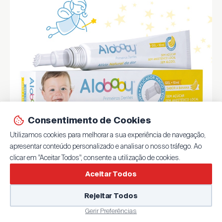
Consentimento de Cookies
Utilizamos cookies para melhorar a sua experiência de navegação,
apresentar conteúdo personalizado e analisar o nosso tráfego. Ao
clicar em "Aceitar Todos", consente a utilização de cookies.
AloBaby
- O alívio
®
Aceitar Todos
natural da dor com aloé
Rejeitar Todos
vera e açafrão
Gerir Preferências