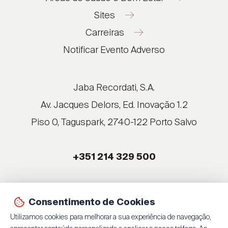
Doença arterial periférica é a acumulação de
Sites
placas nas artérias que fornecem sangue aos
braços e pernas.
Carreiras
®
®
Notificar Evento Adverso
®
®
®
Jaba Recordati, S.A.
®
Acidente Vascular
Av. Jacques Delors, Ed. Inovação 1.2
Cerebral
Piso 0, Taguspark, 2740-122 Porto Salvo
®
®
+351 214 329 500
®
Um AVC ocorre quando ocorre um corte no
sangue que está a ser transportado para o
cérebro, podendo causar danos cerebrais e
®
Consentimento de Cookies
© 2026 Jaba Recordati, S.A.
possivelmente a morte.
Utilizamos cookies para melhorar a sua experiência de navegação,
By
bluesoft.pt
| 100% GET ON