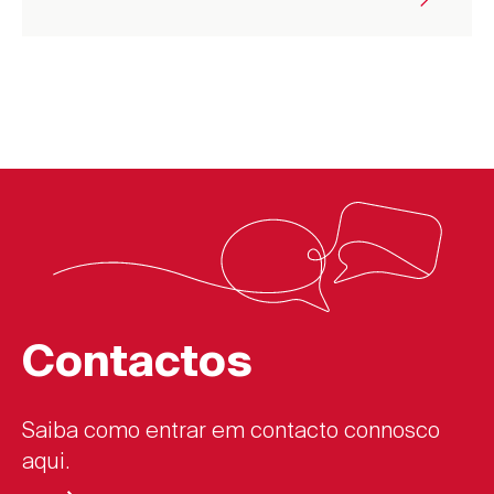
Tipos de doenças
cardiovasculares
Existem diversas doenças cardiovasculares, os
2;6
principais tipos são:
Doença Coronária
Contactos
A forma mais comum da doença cardíaca. Ocorre
quando o fluxo de sangue é subitamente
bloqueado devido a um estreitamento das artérias
Saiba como entrar em contacto connosco
como consequência da acumulação de uma placa
aqui.
bacteriana (constituída por colesterol, gordura, e