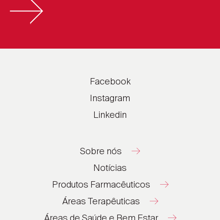
outras substâncias do sangue). O local onde se dá
este bloqueio, determina se a doença é arterial
coronária ou arterial periférica.
Doença arterial coronária é a acumulação de
Facebook
placas nas artérias que fornecem sangue ao
coração. Pode provocar:
Instagram
Linkedin
Angina;
Ataques cardíacos;
Sobre nós
Insuficiência cardíaca.
Notícias
Produtos Farmacêuticos
Áreas Terapêuticas
Áreas de Saúde e Bem Estar