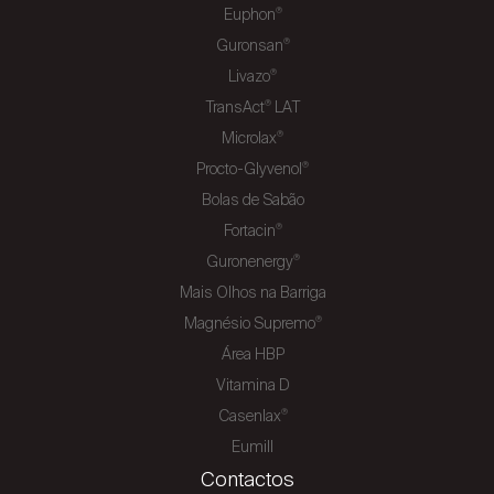
Euphon
®
Guronsan
®
Livazo
®
TransAct
LAT
®
Microlax
®
Procto-Glyvenol
®
Bolas de Sabão
Fortacin
®
Guronenergy
®
Mais Olhos na Barriga
Magnésio Supremo
®
Área HBP
Vitamina D
Casenlax
®
Eumill
Contactos