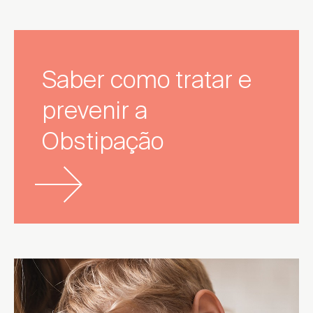
Saber como tratar e
prevenir a
Obstipação