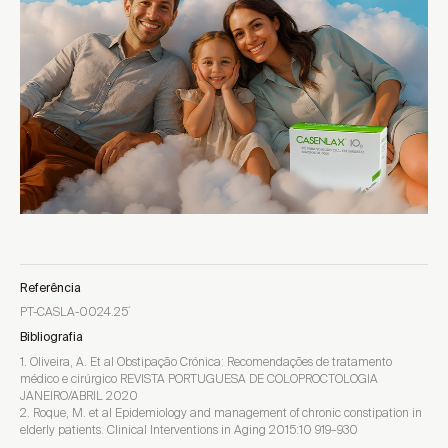
Referência
PT-CASLA-0024.25´
Bibliografia
1. Oliveira, A. Et al Obstipação Crónica: Recomendações de tratamento
médico e cirúrgico REVISTA PORTUGUESA DE COLOPROCTOLOGIA
JANEIRO/ABRIL 2020
2. Roque, M. et al Epidemiology and management of chronic constipation in
elderly patients. Clinical Interventions in Aging 2015:10 919–930