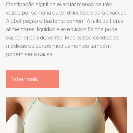
Obstipação significa evacuar menos de três
Escolher Distrito ...
vezes por semana ou ter dificuldade para evacuar.
A obstipação é bastante comum. A falta de fibras
Encontrar local de venda
alimentares, líquidos e exercícios físicos pode
causar prisão de ventre. Mas outras condições
médicas ou certos medicamentos também
podem ser a causa.
Encontrar local de venda
Saber mais