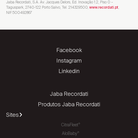
Jaba Recordati, S.A. Av. Jacques Delors, Ed. Inovação 1.2, Piso 0 –
Taguspark, 2740-122 Porto Salvo, Tel. 214329500,
,
www.recordati.pt
NIF.500492867
Facebook
Instagram
Linkedin
Jaba Recordati
Produtos Jaba Recordati
Sites
CitraFleet
®
AloBaby
®