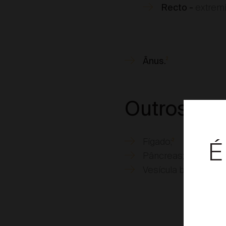
extremi
Recto -
Ânus.
2
Outros ór
Fígado;
É
2
Pâncreas;
2
Vesícula biliar.
2