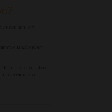
vo?
ois trabalham em
ganismo quando devem
edes do trato digestivo
eram o movimento do