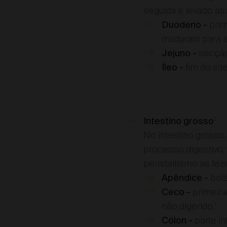
seguida é levado atr
prim
Duodeno -
misturam para a
secção
Jejuno -
fim do int
Íleo -
Intestino grosso
2
No intestino grosso,
processo digestivo,
peristaltismo as fez
bols
Apêndice -
primeira
Ceco -
não digerido.
2
parte i
Cólon -