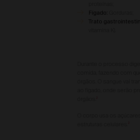
proteínas;
Gorduras;
Fígado:
Trato gastrointestina
vitamina K).
Durante o processo diges
comida, fazendo com que
órgãos. O sangue vai tra
ao fígado, onde serão p
órgãos.
2
O corpo usa os açúcares,
estruturas celulares.
2