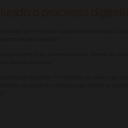
lizado o processo digesti
controlado por hormonas e pelo sistema nervoso. Os d
anismo iniciar a digestão.
2
o funcionamento do sistema digestivo, dizendo ao or
as/ líquidos digestivos.
2
la funções digestivas. Por exemplo, os nervos das par
 controlam as ações dos músculos que tardam ou acel
o.
2