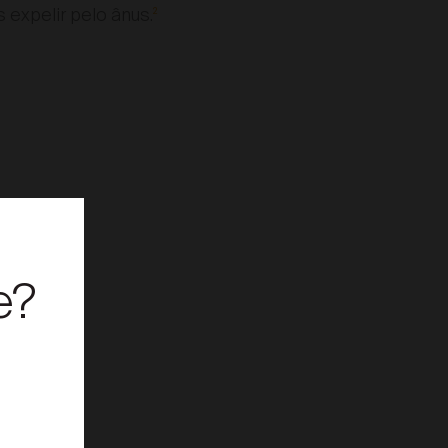
 expelir pelo ânus.
2
e?