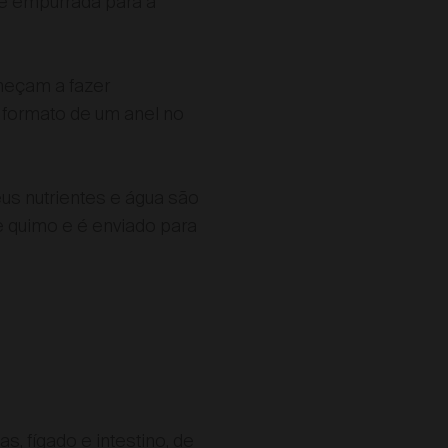
e empurrada para a
meçam a fazer
 formato de um anel no
us nutrientes e água são
 quimo e é enviado para
, fígado e intestino, de