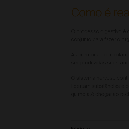
Como é rea
O processo digestivo é 
conjunto para fazer o org
As hormonas controlam 
ser produzidas substânci
O sistema nervoso contro
libertam substâncias e
quimo até chegar ao rect
Referências