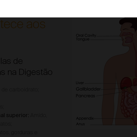
gestivo -
tece aos
las de
as na Digestão
 de carboidrato;
s;
Amido,
al superior:
atos;
tos, gorduras e