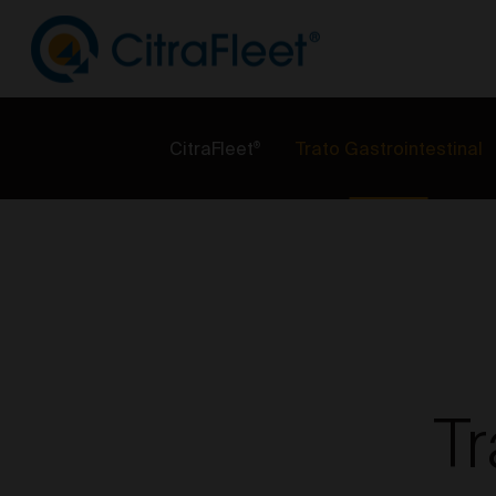
CitraFleet
Trato Gastrointestinal
®
Tr