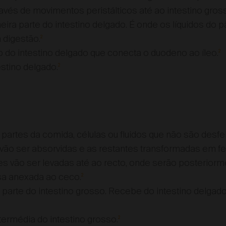
avés de movimentos peristálticos até ao intestino gros
eira parte do intestino delgado. É onde os líquidos do 
 digestão.
2
 do intestino delgado que conecta o duodeno ao íleo.
2
estino delgado.
2
 partes da comida, células ou fluidos que não são desfe
 vão ser absorvidas e as restantes transformadas em fe
es vão ser levadas até ao recto, onde serão posteriorm
a anexada ao ceco.
2
 parte do intestino grosso. Recebe do intestino delgado
ntermédia do intestino grosso.
2