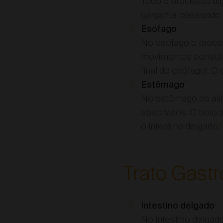
Todo o processo di
garganta, passando 
Esófago
2
No esófago o proce
movimentos peristál
final do esófago). O
Estômago
2
No estômago os alim
absorvidos. O bolo
o intestino delgado.
2
Trato Gastro
Intestino delgado
2
No intestino delgad