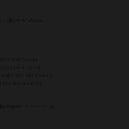
s e absorve-as (Ex:
ntes presentes na
vados para outros
e algumas vitaminas até
nece-los a outros
ia, reparar e crescer as