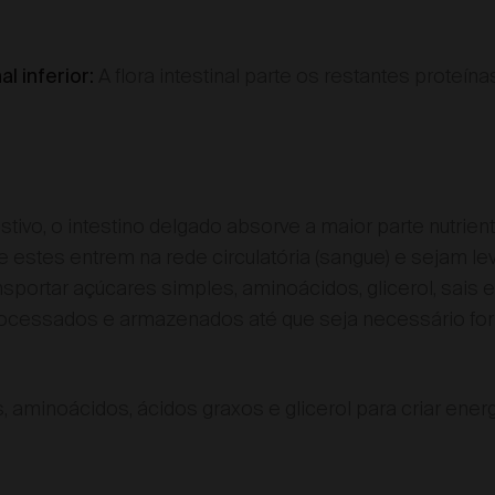
A flora intestinal parte os restantes proteína
l inferior:
tivo, o intestino delgado absorve a maior parte nutrie
 estes entrem na rede circulatória (sangue) e sejam le
nsportar açúcares simples, aminoácidos, glicerol, sais 
rocessados e armazenados até que seja necessário for
 aminoácidos, ácidos graxos e glicerol para criar energ