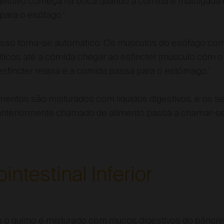
gestivo começa na boca quando a comida é mastigada 
para o esófago.
2
sso torna-se automático. Os músculos do esófago co
ticos até a comida chegar ao esfíncter (músculo com o
 esfíncter relaxa e a comida passa para o estômago.
2
entos são misturados com líquidos digestivos, e os se
 anteriormente chamado de alimento passa a chamar-se
intestinal Inferior
o o quimo é misturado com mucos digestivos do pâncreas