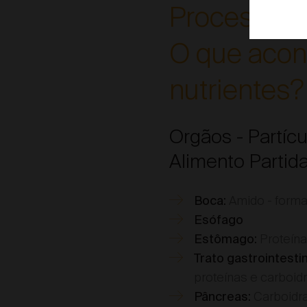
Processo Di
O que acon
nutrientes?
Orgãos - Partícu
Alimento Partid
Amido - forma
Boca:
Esófago
Proteína
Estômago:
Trato gastrointestin
proteínas e carboidr
Carboidra
Pâncreas: