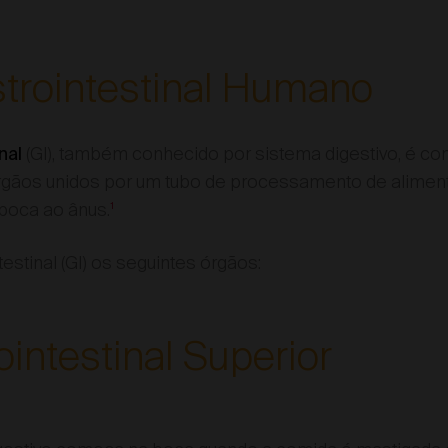
strointestinal Humano
(GI), também conhecido por sistema digestivo, é cons
nal
 órgãos unidos por um tubo de processamento de alimen
 boca ao ânus.
1
estinal (GI) os seguintes órgãos:
ointestinal Superior