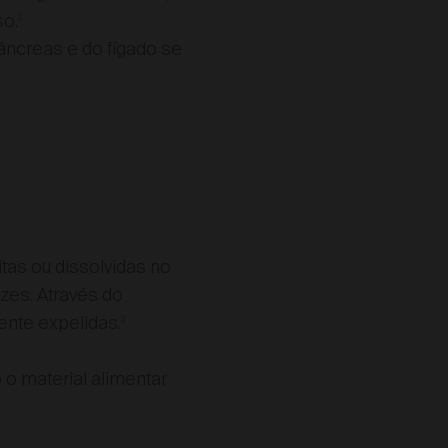
so.
2
pâncreas e do fígado se
itas ou dissolvidas no
zes. Através do
ente expelidas.
2
 o material alimentar