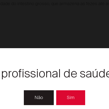
dade do intestino grosso, que armazena as fezes até as
gãos
 profissional de saúd
Não
Sim