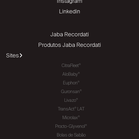
Instagram
Linkedin
Jaba Recordati
Produtos Jaba Recordati
Sites
CitraFleet
®
AloBaby
®
Euphon
®
Guronsan
®
Livazo
®
TransAct
LAT
®
Microlax
®
Procto-Glyvenol
®
Bolas de Sabão