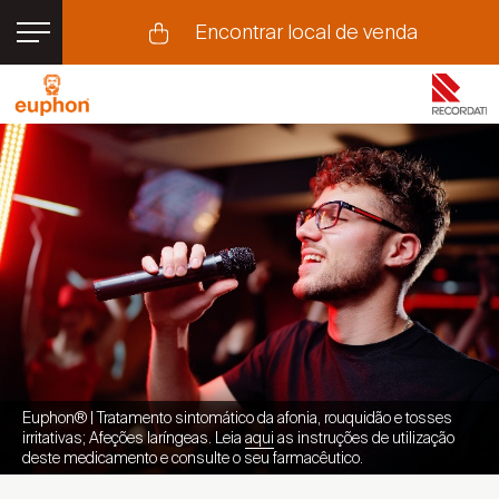
Encontrar local de venda
Pastilhas para a Garganta
Afonia
Rouquidão
Tosse
Cuidados com a voz
Euphon® | Tratamento sintomático da afonia, rouquidão e tosses
irritativas; Afeções laríngeas. Leia
aqui
as instruções de utilização
deste medicamento e consulte o seu farmacêutico.