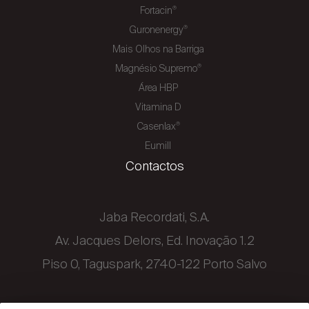
Fortacin
®
Guronenergy
®
Mais Olhos na Barriga
Magnésio Supremo
®
Área HBP
Vitamina D
Casenlax
®
Eumill
Contactos
Jaba Recordati, S.A.
Av. Jacques Delors, Ed. Inovação 1.2
Piso 0, Taguspark, 2740-122 Porto Salvo