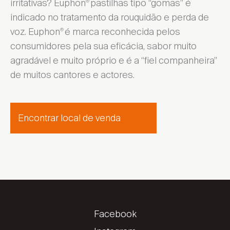
irritativas? Euphon
pastilhas tipo “gomas” é
®
indicado no tratamento da rouquidão e perda de
voz. Euphon
é marca reconhecida pelos
®
consumidores pela sua eficácia, sabor muito
agradável e muito próprio e é a “fiel companheira”
de muitos cantores e actores.
Encontrar local de venda
Facebook