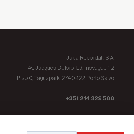
Jaba Recordati, S.A.
Av. Jacques Delors, Ed. Inovação 1.2
Piso 0, Taguspark, 2740-122 Porto Salvo
+351 214 329 500