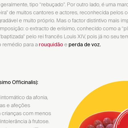
, geralmente, tipo “rebuçado”. Por outro lado, é uma m
ira” de muitos cantores e actores, reconhecida pelos 
gradável e muito próprio. Mas o factor distintivo mais i
mposição: o extracto de erísimo, conhecido como a “pl
baptizada” pelo rei francês Louis XIV, pois já no seu t
o remédio para a
e
rouquidão
perda de voz.
simo Officinalis):
intomático da afonia,
ivas e afeções
 em crianças com menos
ntolerância à frutose.