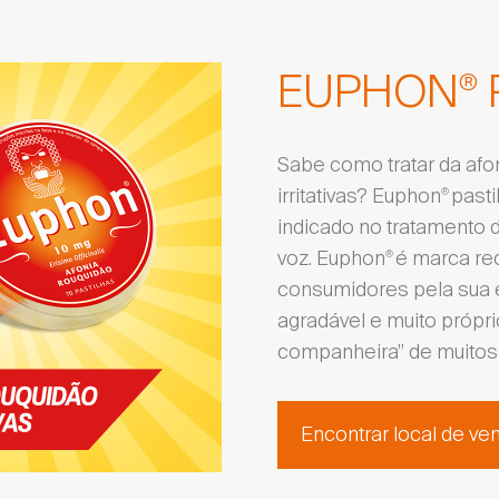
EUPHON
P
®
Sabe como tratar da afo
irritativas? Euphon
pasti
®
indicado no tratamento 
voz. Euphon
é marca re
®
consumidores pela sua e
agradável e muito próprio
companheira” de muitos 
Encontrar local de ve