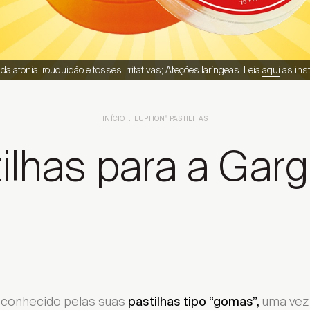
 afonia, rouquidão e tosses irritativas; Afeções laríngeas. Leia
aqui
as ins
INÍCIO
EUPHON
®
PASTILHAS
ilhas para a Gar
econhecido pelas suas
uma vez 
pastilhas tipo “gomas”,