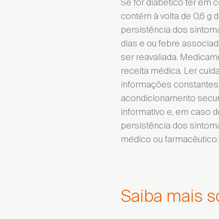
Se for diabético ter em c
contém à volta de 0,6 g 
persistência dos sintom
dias e ou febre associad
ser reavaliada. Medicame
receita médica. Ler cui
informações constantes
acondicionamento secund
informativo e, em caso d
persistência dos sintoma
médico ou farmacêutico.
Saiba mais s