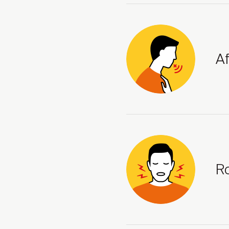
Escolher Dis
A
Enc
R