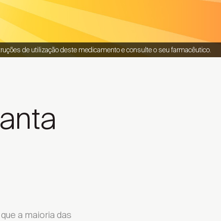
truções de utilização deste medicamento e consulte o seu farmacêutico.
ganta
que a maioria das