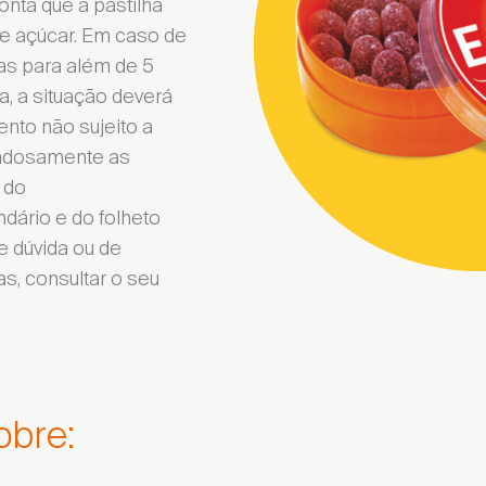
onta que a pastilha
de açúcar. Em caso de
as para além de 5
a, a situação deverá
nto não sujeito a
dadosamente as
 do
ário e do folheto
e dúvida ou de
s, consultar o seu
obre: