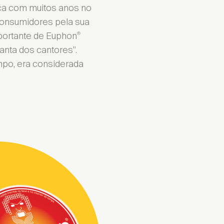
arca com muitos anos no
consumidores pela sua
mportante de Euphon
®
anta dos cantores”.
empo, era considerada