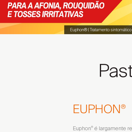
Euphon® | Tratamento sintomático da
Past
EUPHON
®
Euphon
é largamente r
®