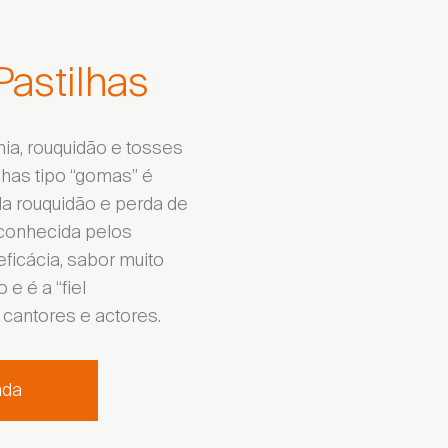
astilhas
nia, rouquidão e tosses
lhas tipo “gomas” é
da rouquidão e perda de
conhecida pelos
ficácia, sabor muito
 e é a “fiel
cantores e actores.
nda