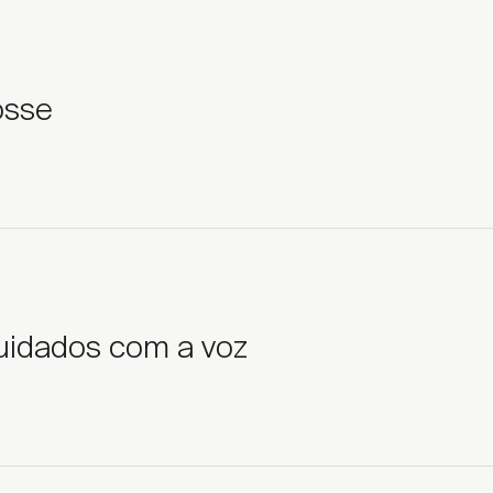
osse
uidados com a voz