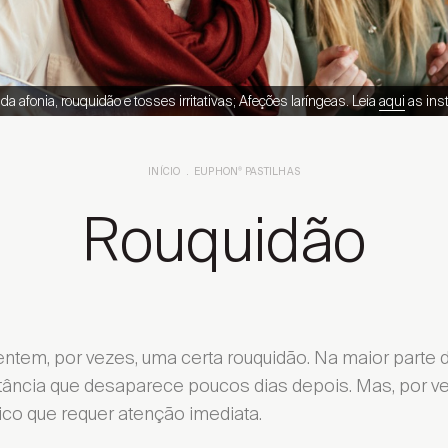
 afonia, rouquidão e tosses irritativas; Afeções laríngeas. Leia
aqui
as ins
INÍCIO
EUPHON
®
PASTILHAS
Rouquidão
tem, por vezes, uma certa rouquidão. Na maior parte
tância que desaparece poucos dias depois. Mas, por vez
o que requer atenção imediata.