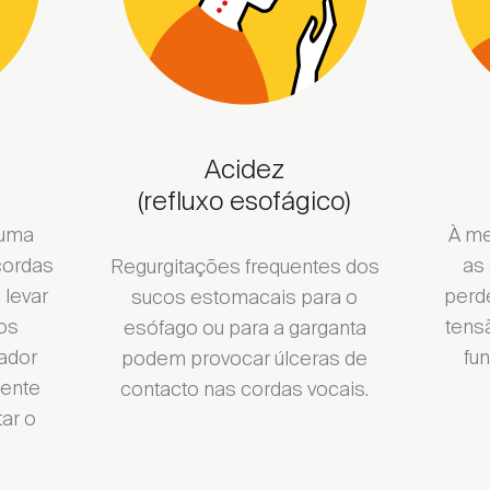
trito ...
ontrar local de venda
Acidez
(refluxo esofágico)
Encontrar local de venda
 uma
À me
cordas
as
Regurgitações frequentes dos
 levar
perd
sucos estomacais para o
os
tens
esófago ou para a garganta
ador
fu
podem provocar úlceras de
ente
contacto nas cordas vocais.
ar o