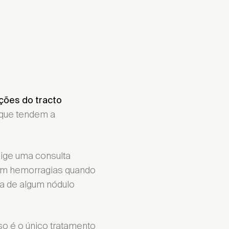
cções do tracto
 que tendem a
xige uma consulta
tem hemorragias quando
ia de algum nódulo
so é o único tratamento