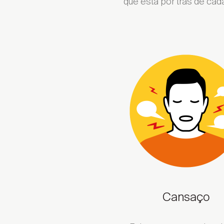
que está por trás de cad
Cansaço