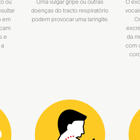
to ou
Uma vulgar gripe ou outras
O exc
sultar
doenças do tracto respiratório
vocai
ão em
podem provocar uma laringite.
O
ficam
excr
s e
da m
 a
com 
cor