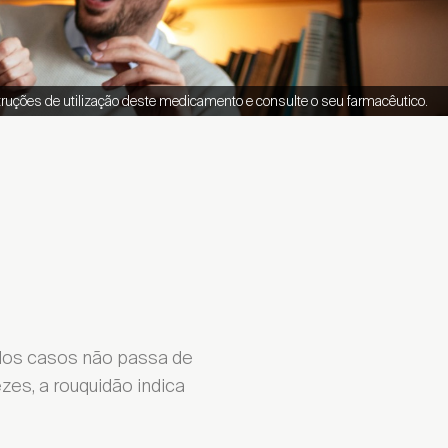
truções de utilização deste medicamento e consulte o seu farmacêutico.
 dos casos não passa de
es, a rouquidão indica