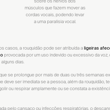
sobre os nervos dos
músculos que fazem mover as
cordas vocais, podendo levar
a uma paralisia vocal.
os casos, a rouquidão pode ser atribuída a
ligeiras afe
provocada por um uso indevido ou excessivo da voz,
ão
alguns dias.
 que se prolongue por mais de duas ou três semanas e
e deve ser imediata se a pessoa, além da rouquidão, 
golir ou respirar amplamente ou se constata a existênc
ada pelo cansaço ou infecções respiratórias, o descan