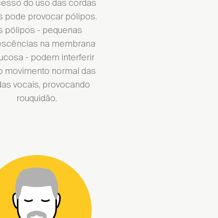
esso do uso das cordas
s pode provocar pólipos.
s pólipos - pequenas
escências na membrana
ucosa - podem interferir
o movimento normal das
das vocais, provocando
rouquidão.