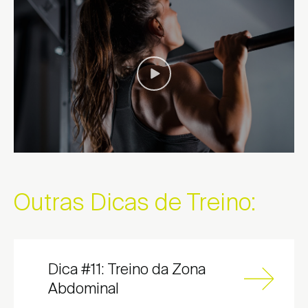
Outras Dicas de Treino:
Escolher Distrito ...
Encontrar local de venda
Dica #11: Treino da Zona
Abdominal