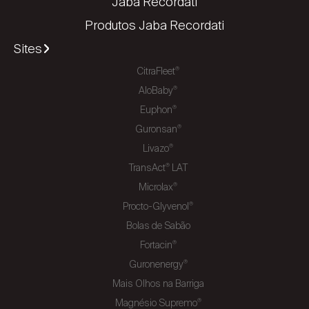
Jaba Recordati
Produtos Jaba Recordati
Sites
CitraFleet
®
AloBaby
®
Euphon
®
Guronsan
®
Livazo
®
TransAct
LAT
®
Microlax
®
Procto-Glyvenol
®
Bolas de Sabão
Fortacin
®
Guronenergy
®
Mais Olhos na Barriga
Magnésio Supremo
®