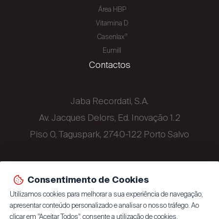
Área HBP
Vitamina D
Casenlax
®
Eumill
Contactos
Jaba Recordati, S.A.
Av. Jacques Delors, Ed. Inovação 1.2
Piso 0, Taguspark, 2740-122 Porto Salvo
+351 214 329 500
Consentimento de Cookies
Utilizamos cookies para melhorar a sua experiência de navegação,
apresentar conteúdo personalizado e analisar o nosso tráfego. Ao
clicar em "Aceitar Todos", consente a utilização de cookies.