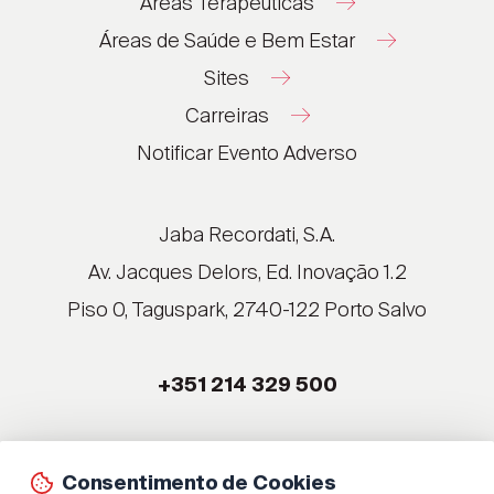
Áreas Terapêuticas
Áreas de Saúde e Bem Estar
Sites
Carreiras
®
®
Notificar Evento Adverso
®
®
®
Jaba Recordati, S.A.
®
Av. Jacques Delors, Ed. Inovação 1.2
Piso 0, Taguspark, 2740-122 Porto Salvo
®
®
+351 214 329 500
®
®
Consentimento de Cookies
© 2026 Jaba Recordati, S.A.