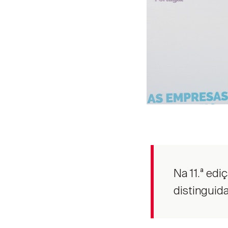
Na 11.ª ed
distinguid