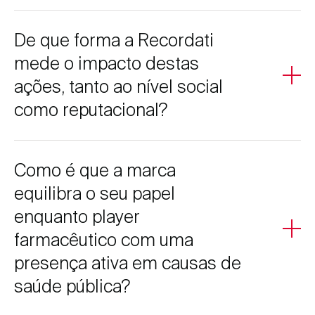
Iniciativas como a P-Race contribuem para aumentar a
De que forma a Recordati
consciencialização e incentivar a realização de exames
de rotina. Ao mobilizar a comunidade, ajudam a
mede o impacto destas
transformar informação em ação, promovendo uma
ações, tanto ao nível social
atitude mais proativa em relação à saúde.
como reputacional?
O impacto é avaliado através de indicadores como
Como é que a marca
alcance mediático, ‘engagement’ nas plataformas
digitais, participação no evento e feedback dos
equilibra o seu papel
‘stakeholders’. São também considerados estudos de
enquanto player
perceção de marca e métricas relacionadas com
‘awareness’ e mudança de comportamento.
farmacêutico com uma
presença ativa em causas de
saúde pública?