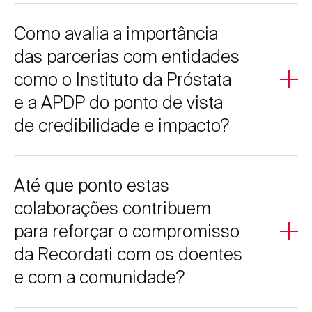
Eventos desta natureza permitem um contacto direto
Como avalia a importância
com a população, humanizam a marca e criam
experiências memoráveis. São fundamentais para
das parcerias com entidades
construir confiança, gerar empatia e tornar a marca mais
como o Instituto da Próstata
acessível e relevante no dia a dia das pessoas.
e a APDP do ponto de vista
de credibilidade e impacto?
Estas parcerias são essenciais para assegurar rigor
Até que ponto estas
científico, credibilidade e legitimidade. Trabalhar com
entidades de referência amplia o alcance da mensagem
colaborações contribuem
e garante que a sensibilização é feita com base em
para reforçar o compromisso
evidência e conhecimento especializado.
da Recordati com os doentes
e com a comunidade?