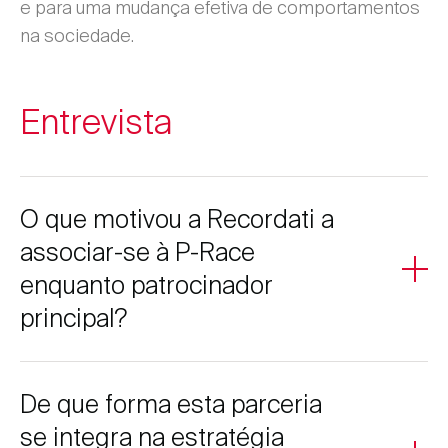
e para uma mudança efetiva de comportamentos
na sociedade.
Entrevista
O que motivou a Recordati a
associar-se à P-Race
enquanto patrocinador
principal?
A P-Race representa uma iniciativa com forte impacto
De que forma esta parceria
social, alinhada com a missão da Recordati de promover
a saúde e a prevenção de doenças. O cancro da
se integra na estratégia