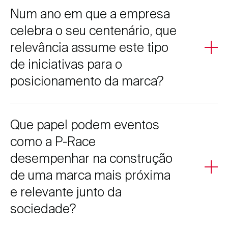
Num ano em que a empresa
celebra o seu centenário, que
relevância assume este tipo
de iniciativas para o
posicionamento da marca?
Assinalar 100 anos com iniciativas de impacto social
Que papel podem eventos
reforça a herança e a evolução da marca, demonstrando
continuidade no compromisso com a saúde pública. É
como a P-Race
uma forma de projetar o futuro mantendo os valores
desempenhar na construção
fundacionais de responsabilidade e proximidade.
de uma marca mais próxima
e relevante junto da
sociedade?