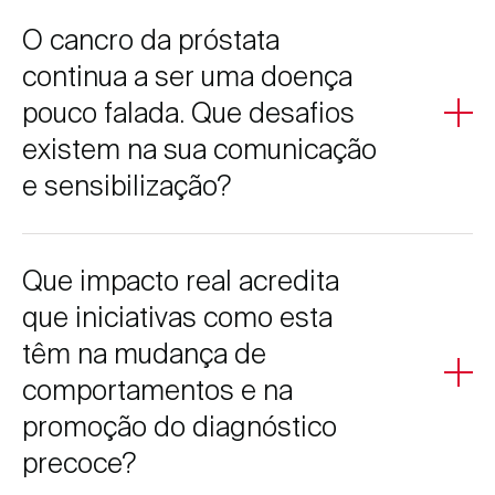
Contribuem diretamente ao demonstrar um envolvimento
O cancro da próstata
ativo e consistente com as necessidades reais dos
doentes. Estas colaborações reforçam a confiança e
continua a ser uma doença
evidenciam um compromisso que vai além do tratamento,
pouco falada. Que desafios
abrangendo prevenção e qualidade de vida.
existem na sua comunicação
e sensibilização?
Persistem barreiras culturais, estigma e algum
Que impacto real acredita
desconhecimento, que dificultam a abordagem do tema.
É necessário comunicar de forma clara, acessível e
que iniciativas como esta
empática, ajudando a normalizar a conversa e a promover
têm na mudança de
a importância do rastreio precoce.
comportamentos e na
promoção do diagnóstico
precoce?