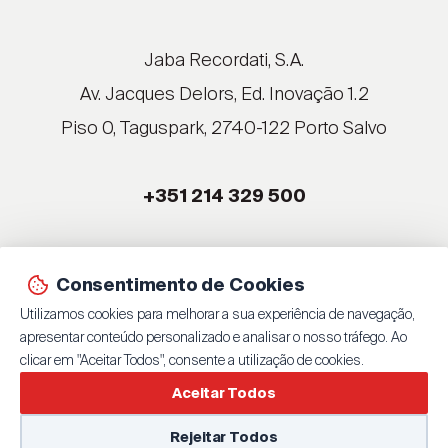
®
®
®
Jaba Recordati, S.A.
®
Av. Jacques Delors, Ed. Inovação 1.2
Piso 0, Taguspark, 2740-122 Porto Salvo
®
®
+351 214 329 500
®
®
Consentimento de Cookies
© 2026 Jaba Recordati, S.A.
Utilizamos cookies para melhorar a sua experiência de navegação,
By
bluesoft.pt
| 100% GET ON
apresentar conteúdo personalizado e analisar o nosso tráfego. Ao
Política de Privacidade
clicar em "Aceitar Todos", consente a utilização de cookies.
Aceitar Todos
Rejeitar Todos