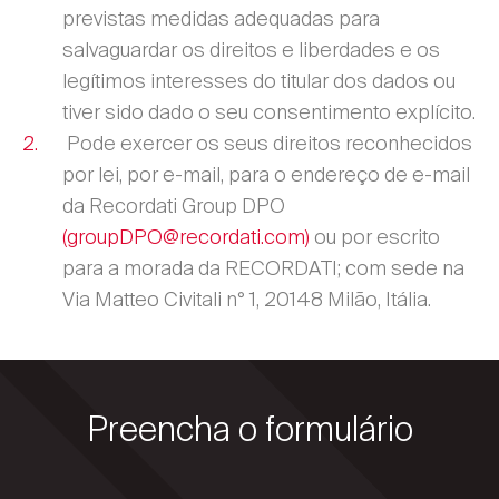
previstas medidas adequadas para
salvaguardar os direitos e liberdades e os
legítimos interesses do titular dos dados ou
tiver sido dado o seu consentimento explícito.
Pode exercer os seus direitos reconhecidos
por lei, por e-mail, para o endereço de e-mail
da Recordati Group DPO
(groupDPO@recordati.com)
ou por escrito
para a morada da RECORDATI; com sede na
Via Matteo Civitali n° 1, 20148 Milão, Itália.
Preencha o formulário