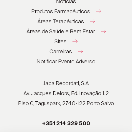
Notícias
Produtos Farmacêuticos
Áreas Terapêuticas
Áreas de Saúde e Bem Estar
Sites
Carreiras
®
®
Notificar Evento Adverso
®
®
®
Jaba Recordati, S.A.
®
Av. Jacques Delors, Ed. Inovação 1.2
Piso 0, Taguspark, 2740-122 Porto Salvo
®
®
+351 214 329 500
®