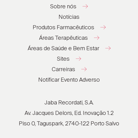
Sobre nós
Notícias
Produtos Farmacêuticos
Áreas Terapêuticas
Áreas de Saúde e Bem Estar
Sites
Carreiras
®
®
Notificar Evento Adverso
®
®
®
Jaba Recordati, S.A.
®
Av. Jacques Delors, Ed. Inovação 1.2
Piso 0, Taguspark, 2740-122 Porto Salvo
®
®