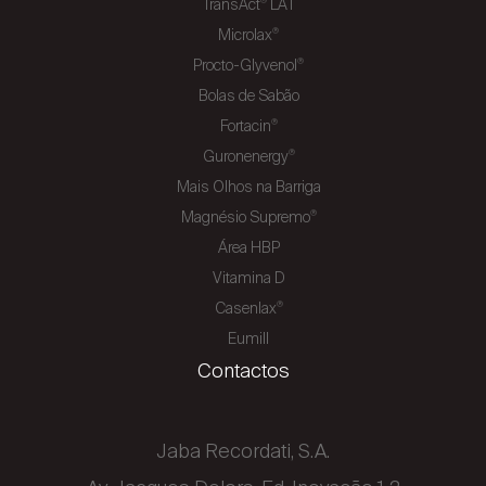
TransAct
LAT
®
Microlax
®
Procto-Glyvenol
®
Bolas de Sabão
Fortacin
®
Guronenergy
®
Mais Olhos na Barriga
Magnésio Supremo
®
Área HBP
Vitamina D
Casenlax
®
Eumill
Contactos
Jaba Recordati, S.A.