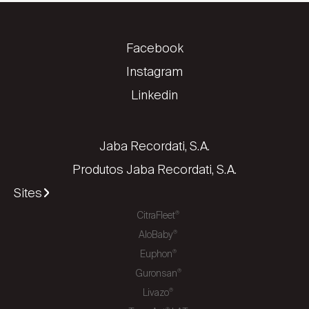
Facebook
Instagram
Linkedin
Jaba Recordati, S.A.
Produtos Jaba Recordati, S.A.
Sites
CitraFleet
®
AloBaby
®
Euphon
®
Guronsan
®
Livazo
®