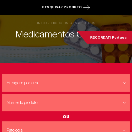
PESQUISAR PRODUTO
INÍCIO
PRODUTOS FARMACÊUTICOS
Medicamentos Genéricos
RECORDATI Portugal
Filtragem por letra
Nome do produto
ou
Patologia