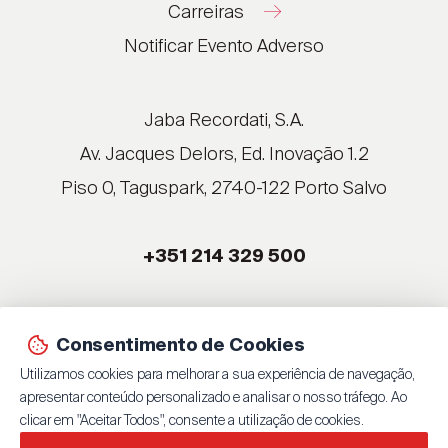
Carreiras
®
®
Notificar Evento Adverso
®
®
®
Jaba Recordati, S.A.
®
Av. Jacques Delors, Ed. Inovação 1.2
Piso 0, Taguspark, 2740-122 Porto Salvo
®
®
+351 214 329 500
®
®
Consentimento de Cookies
© 2026 Jaba Recordati, S.A.
Utilizamos cookies para melhorar a sua experiência de navegação,
By
bluesoft.pt
| 100% GET ON
apresentar conteúdo personalizado e analisar o nosso tráfego. Ao
Política de Privacidade
clicar em "Aceitar Todos", consente a utilização de cookies.