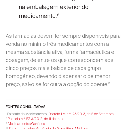
na embalagem exterior do
medicamento.
9
As farmácias devem ter sempre disponíveis para
venda no mínimo três medicamentos com a
mesma substância ativa, forma farmacêutica e
dosagem, de entre os que correspondem aos
cinco preços mais baixos de cada grupo
homogéneo, devendo dispensar o de menor
5
preço, salvo se for outra a opção do doente.
FONTES CONSULTADAS:
Estatuto do Medicamento:
Decreto-Lei n.º 128/2013, de 5 de Setembro
1
Portaria n.º 137-A/2012, de 11 de maio
5
Medicamentos Genéricos
9
Saiba mais sobre Vigilância de Dispositivos Médicos
10