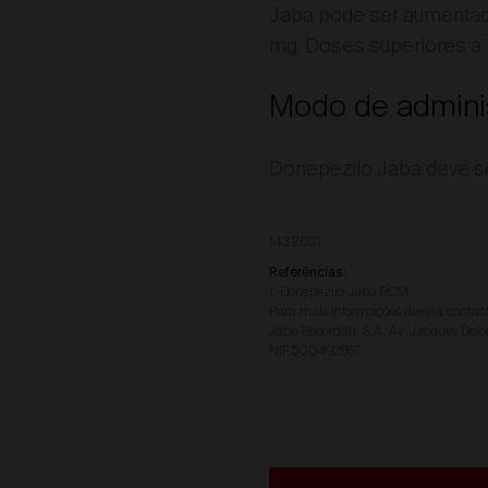
Jaba pode ser aumentada
mg. Doses superiores a 
Modo de admini
Donepezilo Jaba deve ser
143.2021
Referências:
1. Donepezilo Jaba RCM
Para mais informações deverá contact
Jaba Recordati, S.A. Av. Jacques Delo
NIF.500492867.