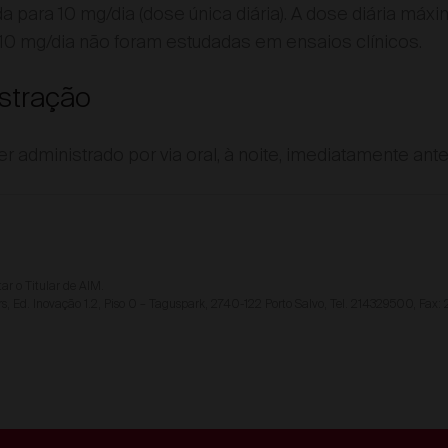
 para 10 mg/dia (dose única diária). A dose diária má
10 mg/dia não foram estudadas em ensaios clínicos.
stração
 administrado por via oral, à noite, imediatamente antes
ar o Titular de AIM.
rs, Ed. Inovação 1.2, Piso 0 – Taguspark, 2740-122 Porto Salvo, Tel. 214329500, Fax: