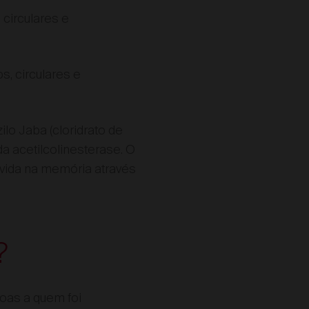
circulares e
, circulares e
ilo Jaba (cloridrato de
 acetilcolinesterase. O
lvida na memória através
?
as a quem foi