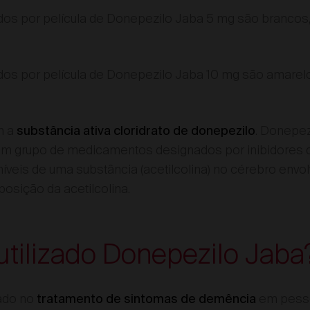
os por película de Donepezilo Jaba 5 mg são brancos, 
os por película de Donepezilo Jaba 10 mg são amarelos
m a
. Donepez
substância ativa cloridrato de donepezilo
um grupo de medicamentos designados por inibidores da
íveis de uma substância (acetilcolina) no cérebro envo
osição da acetilcolina.
utilizado Donepezilo Jaba
zado no
em pesso
tratamento de sintomas de demência