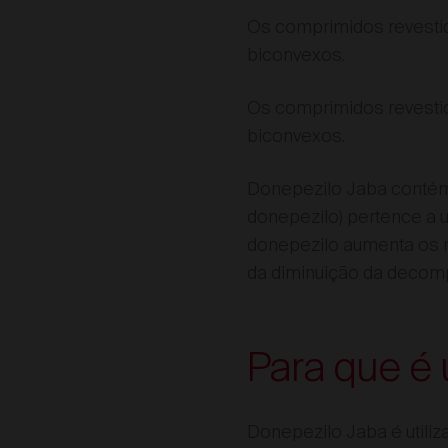
Os comprimidos revestid
biconvexos.
Os comprimidos revestid
biconvexos.
Donepezilo Jaba conté
donepezilo) pertence a 
donepezilo aumenta os n
da diminuição da decomp
Para que é 
Donepezilo Jaba é utili