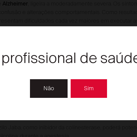
e
, ligeira a moderadamente severa. Os sint
Alzheimer
confusão e alterações comportamentais. Como resulta
esentam dificuldades cada vez maiores em executar as 
 profissional de saúd
as e precauções Donepezi
auções completas no RCM ou FI. Link disponível abaixo.
strito
Não
Sim
ilo Jaba em doentes com doença de Alzheimer grave, 
 tipos de alterações de memória (p.ex: deterioração co
ontrar local de venda
lo Jaba, como inibidor da colinesterase, poderá poten
ilcolina, durante a anestesia.