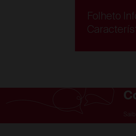
Folheto In
Caracterí
C
Saib