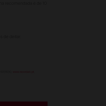
xima recomendada é de 10
 de deitar.
 219151930,
www.recordati.pt
,