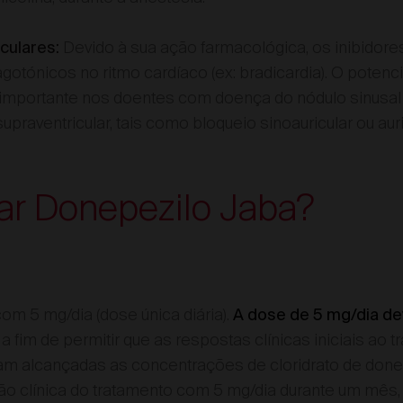
Devido à sua ação farmacológica, os inibidore
culares:
gotónicos no ritmo cardíaco (ex: bradicardia). O potenc
 importante nos doentes com doença do nódulo sinusal
praventricular, tais como bloqueio sinoauricular ou auri
zar Donepezilo Jaba?
com 5 mg/dia (dose única diária).
A dose de 5 mg/dia de
a fim de permitir que as respostas clínicas iniciais ao
jam alcançadas as concentrações de cloridrato de done
ação clínica do tratamento com 5 mg/dia durante um mês