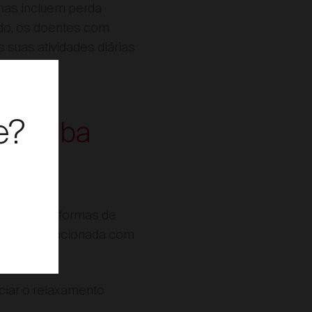
omas incluem perda
do, os doentes com
suas atividades diárias
e?
lo Jaba
com outras formas de
gnitiva relacionada com
ciar o relaxamento