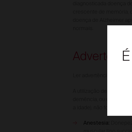
diagnosticada doença d
crescente de memória, 
doença de Alzheimer apr
normais.
É
Advertênci
Ler advertências e prec
Escolher Di
A utilização de Donepez
demência, ou com outros
Enc
a idade), não foi avaliada.
Donepezi
Anestesia:
muscular tipo succin