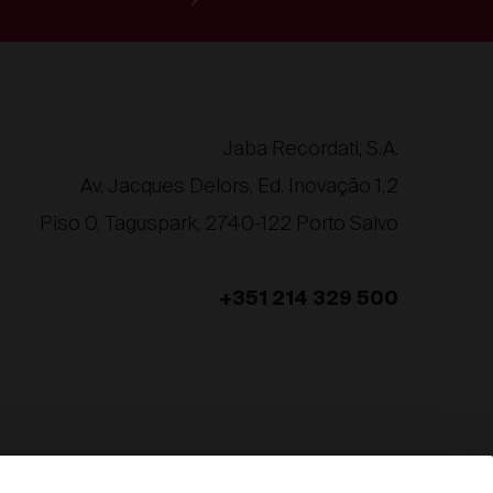
Jaba Recordati, S.A.
Av. Jacques Delors, Ed. Inovação 1.2
Piso 0, Taguspark, 2740-122 Porto Salvo
+351 214 329 500