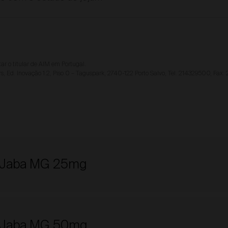
ar o titular de AIM em Portugal.
rs, Ed. Inovação 1.2, Piso 0 – Taguspark, 2740-122 Porto Salvo, Tel. 214329500, Fax:
l Jaba MG 25mg
l Jaba MG 50mg