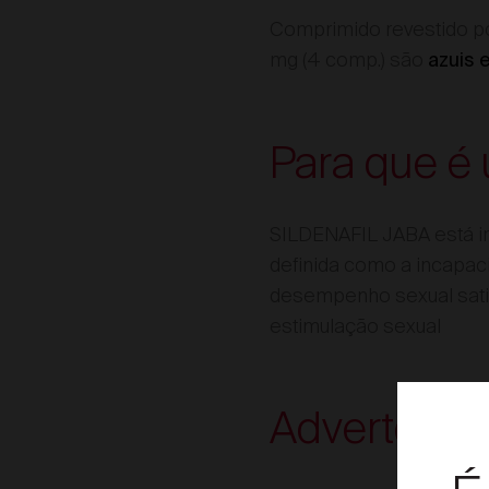
Comprimido revestido po
mg (4 comp.) são
azuis 
Para que é 
SILDENAFIL JABA está i
definida como a incapac
desempenho sexual satis
estimulação sexual
Advertênci