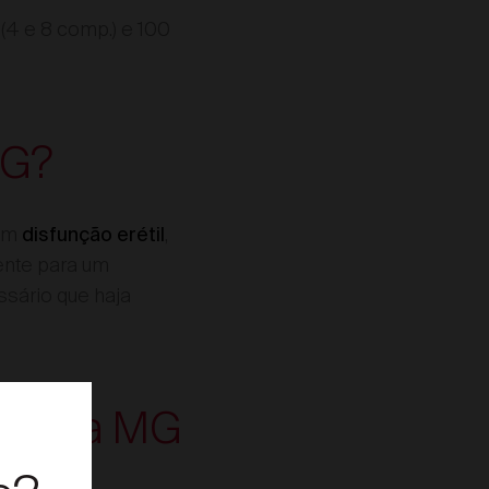
(4 e 8 comp.) e 100
MG?
com
,
disfunção erétil
ente para um
ssário que haja
il Jaba MG