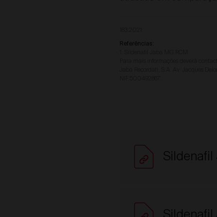
183.2021
Referências:
1. Sildenafil Jaba MG RCM
Para mais informações deverá contact
Jaba Recordati, S.A. Av. Jacques Delo
NIF.500492867.
Sildenafi
Sildenafi