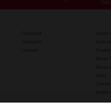
Saib
Facebook
Sobre 
Instagram
Notícia
Linkedin
Produt
Áreas T
Áreas 
Sites
Carreir
Notific