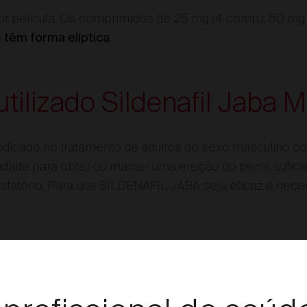
r película. Os comprimidos de 25 mg (4 comp.), 50 mg 
.
e têm forma elíptica
utilizado Sildenafil Jaba 
ndicado no tratamento de adultos do sexo masculino 
idade para obter ou manter uma ereção do pénis sufici
fatório. Para que SILDENAFIL JABA seja eficaz é nece
as e precauções Sildenaf