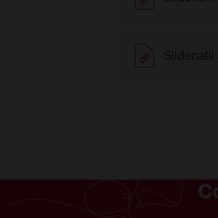
Sildenafi
C