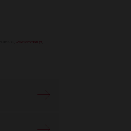
 219151930,
www.recordati.pt
,