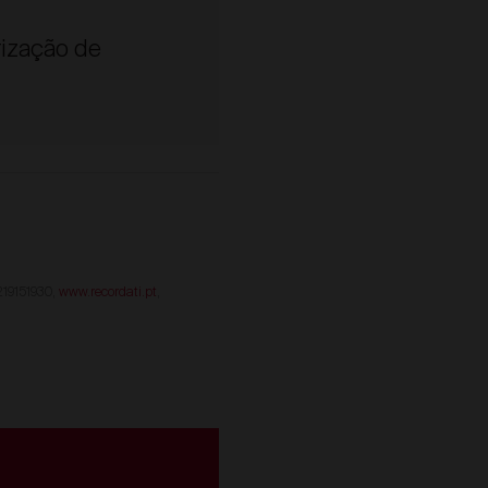
rização de
 219151930,
www.recordati.pt
,