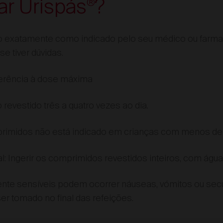
ar Urispás
?
®
exatamente como indicado pelo seu médico ou farmac
e tiver dúvidas.
ferência à dose máxima
evestido três a quatro vezes ao dia.
imidos não está indicado em crianças com menos de 
al: Ingerir os comprimidos revestidos inteiros, com água
nte sensíveis podem ocorrer náuseas, vómitos ou secu
r tomado no final das refeições.