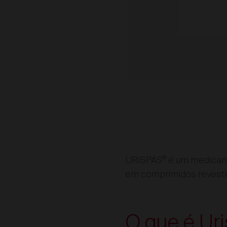
®
URISPÁS
é um medicame
em comprimidos revesti
O que é Ur