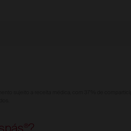
nto sujeito a receita médica, com 37% de compartici
dos.
ispás
?
®