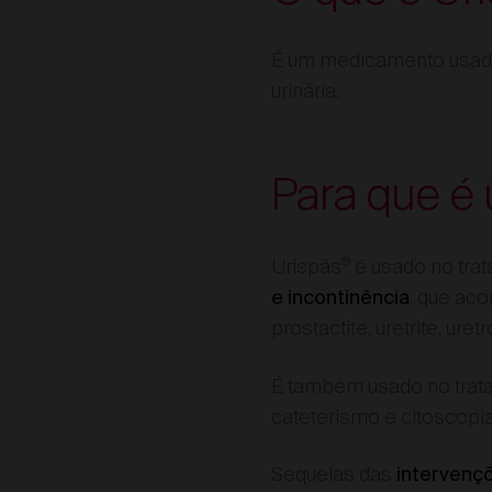
É um medicamento usa
urinária.
Para que é 
®
Urispás
é usado no tra
, que aco
e incontinência
prostactite, uretrite, uretr
É também usado no trata
cateterismo e citoscopi
Sequelas das
intervençõe