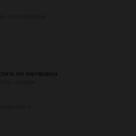
ão e incontinência
ictúria, dor suprapúbica
ite, cistalgia,
 associado a