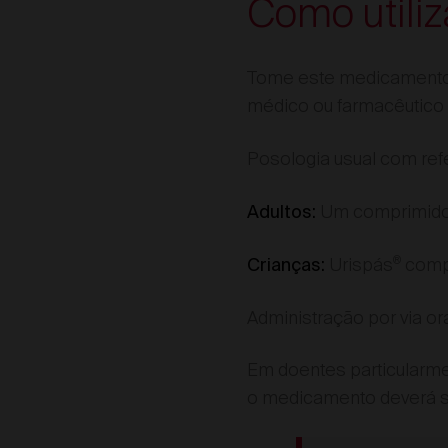
Como utiliz
Tome este medicamento 
médico ou farmacêutico s
Posologia usual com re
Um comprimido r
Adultos:
®
Urispás
compr
Crianças:
Administração por via or
Em doentes particularme
o medicamento deverá se