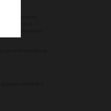
a estar grávida ou
e medicamento. A
da. Este medicamento
as se sentir sonolência
s açúcares, contacte-o