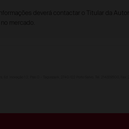
informações deverá contactar o Titular da Auto
 no mercado.
rs, Ed. Inovação 1.2, Piso 0 – Taguspark, 2740-122 Porto Salvo, Tel. 214329500, Fax: