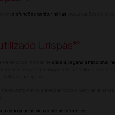
do em
, perturbações de micç
disfunções geniturinárias
utilizado Urispás
®?
tamento dos sintomas de
disúria, urgência miccional, n
mpanham afeções da bexiga e da próstata, tais como cist
ocistite, uretrotrigonite.
mento sintomático antiespasmódico das vias urinárias
a.
;
s cirúrgicas às vias urinárias inferiores