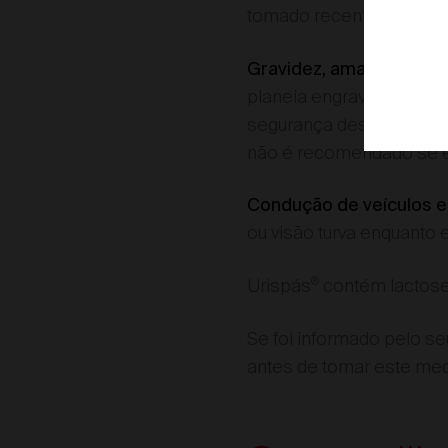
tomado recentemente, o
Escolher Di
Gravidez, amamentação 
Enc
planeia engravidar, con
segurança deste medica
não é recomendado se es
Condução de veículos e 
ou visão turva enquanto 
®
Urispás
contém lactos
Se foi informado pelo se
antes de tomar este me