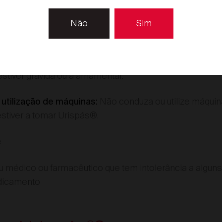
u se vier a tomar outros medicamentos.
strito
Não
Sim
Se está grávida ou a amamentar, se pens
e fertilidade:
ontrar local de venda
sulte o seu médico ou farmacêutico antes de tomar est
mento na gravidez e amamentação não foi estabeleci
tiver grávida ou a amamentar.
Não conduza ou utilize máquin
utilização de máquinas:
estiver a tomar Urispás®.
e
u médico ou farmacêutico que tem intolerância a algun
dicamento