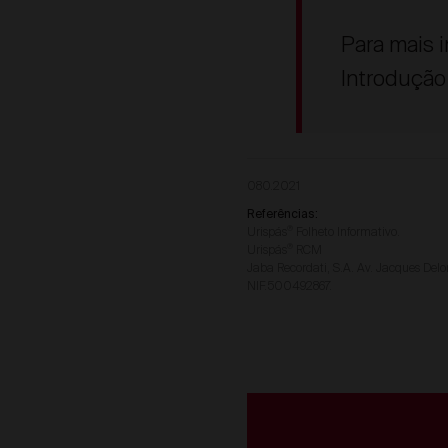
Para mais 
Introdução
080.2021
Referências:
Urispás
Folheto Informativo.
®
Urispás
RCM
®
Jaba Recordati, S.A. Av. Jacques Delo
NIF.500492867.