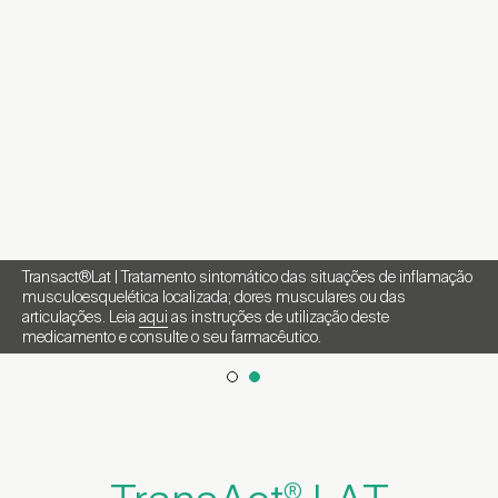
Transact®Lat | Tratamento sintomático das situações de inflamação
musculoesquelética localizada; dores musculares ou das
articulações. Leia
aqui
as instruções de utilização deste
medicamento e consulte o seu farmacêutico.
®