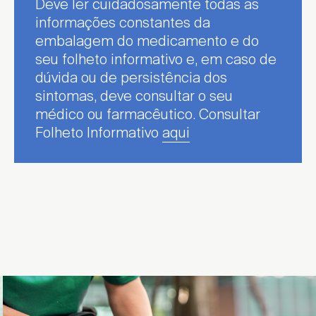
Deve ler cuidadosamente todas as
informações constantes da
embalagem do medicamento e do
seu folheto informativo e, em caso de
dúvida ou de persistência dos
sintomas, deve consultar o seu
médico ou farmacêutico. Consultar
Folheto Informativo
aqui