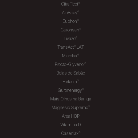
CitraFleet
®
AloBaby
®
Euphon
®
Guronsan
®
Livazo
®
TransAct
LAT
®
Microlax
®
Procto-Glyvenol
®
Bolas de Sabão
Fortacin
®
Guronenergy
®
Mais Olhos na Barriga
Magnésio Supremo
®
Área HBP
Vitamina D
Casenlax
®