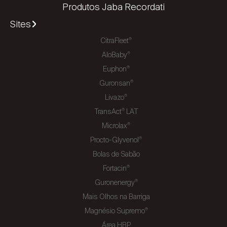
Produtos Jaba Recordati
Sites
CitraFleet
®
AloBaby
®
Euphon
®
Guronsan
®
Livazo
®
TransAct
LAT
®
Microlax
®
Procto-Glyvenol
®
Bolas de Sabão
Fortacin
®
Guronenergy
®
Mais Olhos na Barriga
Magnésio Supremo
®
Área HBP