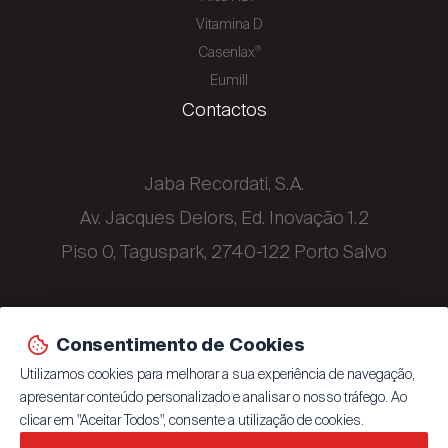
Vitamina D
Casenlax
®
Eumill
Contactos
Jaba Recordati, S.A.
Av. Jacques Delors, Ed. Inovação 1.2
Piso 0, Taguspark, 2740-122 Porto Salvo
+351 214 329 500
Consentimento de Cookies
Utilizamos cookies para melhorar a sua experiência de navegação,
apresentar conteúdo personalizado e analisar o nosso tráfego. Ao
clicar em "Aceitar Todos", consente a utilização de cookies.
© 2026 Jaba Recordati, S.A.