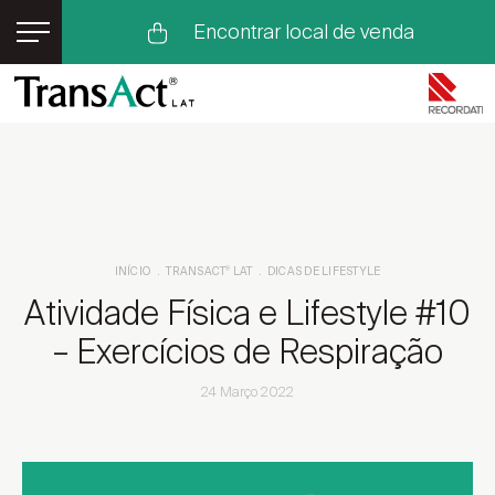
Encontrar local de venda
TransAct
LAT
®
Flurbiprofeno
Dores no Corpo
Dores Musculares
Como Aliviar Dores Musculares
Dores nas Articulações
INÍCIO
TRANSACT
LAT
DICAS DE LIFESTYLE
®
Dicas de Lifestyle
Lesões Musculares
Atividade Física e Lifestyle #10
Lesões Articulares
Os nossos Embaixadores
– Exercícios de Respiração
Eventos TransAct
LAT
®
24 Março 2022