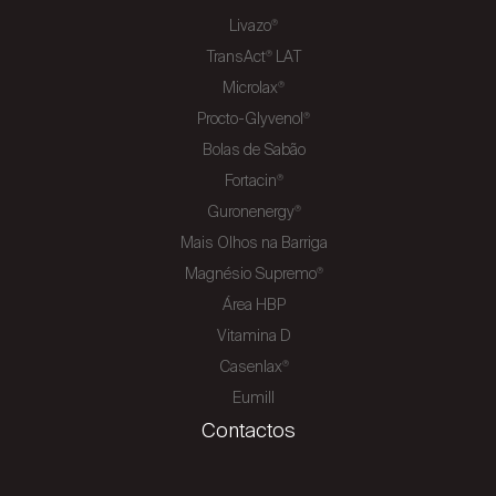
Livazo
®
TransAct
LAT
®
Microlax
®
Procto-Glyvenol
®
Bolas de Sabão
Fortacin
®
Guronenergy
®
Mais Olhos na Barriga
Magnésio Supremo
®
Área HBP
Vitamina D
Casenlax
®
Eumill
Contactos