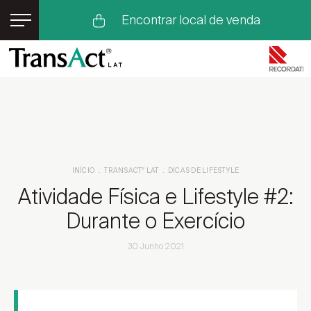
Encontrar local de venda
TransAct
LAT
®
Flurbiprofeno
Dores no Corpo
Dores Musculares
Como Aliviar Dores Musculares
Dores nas Articulações
INÍCIO
TRANSACT
LAT
DICAS DE LIFESTYLE
®
Dicas de Lifestyle
Lesões Musculares
Atividade Física e Lifestyle #2:
Lesões Articulares
Os nossos Embaixadores
Durante o Exercício
Eventos TransAct
LAT
®
30 Junho 2021