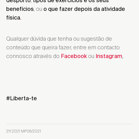
,
desporto
tipos de exercícios e os seus
, ou
benefícios
o que fazer depois da atividade
física
.
Encontrar local de venda
Qualquer dúvida que tenha ou sugestão de
conteúdo que queira fazer, entre em contacto
connosco através do
ou
.
Facebook
Instagram
#Liberta-te
211.2021 MP06/2021