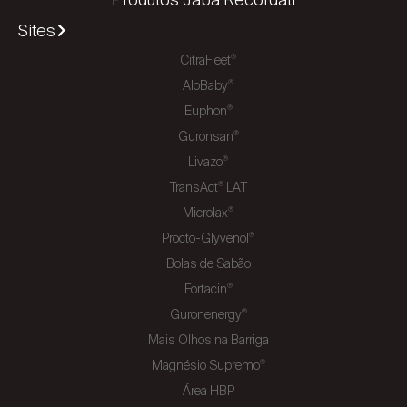
Sites
CitraFleet
®
AloBaby
®
Euphon
®
Guronsan
®
Livazo
®
TransAct
LAT
®
Microlax
®
Procto-Glyvenol
®
Bolas de Sabão
Fortacin
®
Guronenergy
®
Mais Olhos na Barriga
Magnésio Supremo
®
Área HBP