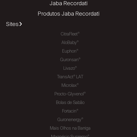
Jaba Recordati
Produtos Jaba Recordati
Sites
CitraFleet
®
AloBaby
®
Euphon
®
Guronsan
®
Livazo
®
TransAct
LAT
®
Microlax
®
Procto-Glyvenol
®
Bolas de Sabão
Fortacin
®
Guronenergy
®
Mais Olhos na Barriga
Magnésio Supremo
®