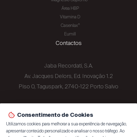
Área HBP
Vitamina D
Casenlax
®
Eumill
Contactos
Jaba Recordati, S.A.
Av. Jacques Delors, Ed. Inovação 1.2
Piso 0, Taguspark, 2740-122 Porto Salvo
+351 214 329 500
Consentimento de Cookies
Utilizamos cookies para melhorar a sua experiência de navegação,
apresentar conteúdo personalizado e analisar o nosso tráfego. Ao