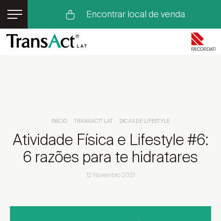
Encontrar local de venda
TransAct
LAT
®
Flurbiprofeno
Dores no Corpo
Dores Musculares
Como Aliviar Dores Musculares
Dores nas Articulações
INÍCIO
TRANSACT
LAT
DICAS DE LIFESTYLE
®
Dicas de Lifestyle
Lesões Musculares
Atividade Física e Lifestyle #6:
Lesões Articulares
Os nossos Embaixadores
6 razões para te hidratares
Eventos TransAct
LAT
®
12 Novembro 2021