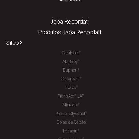
Jaba Recordati
Produtos Jaba Recordati
Sites
CitraFleet
®
AloBaby
®
Euphon
®
Guronsan
®
Livazo
®
TransAct
LAT
®
Microlax
®
Procto-Glyvenol
®
Bolas de Sabão
Fortacin
®
®