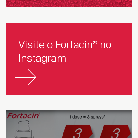
Visite o Fortacin
no
®
Instagram