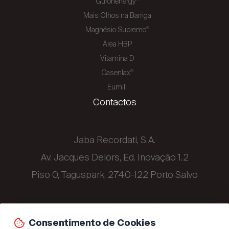
Guronenergy
Mais Olhos na Barriga
Magnésio Supremo
®
Área HBP
Vitamina D
Casenlax
®
Eumill
Contactos
Jaba Recordati, S.A.
Av. Jacques Delors, Ed. Inovação 1.2
Piso 0, Taguspark, 2740-122 Porto Salvo
+351 214 329 500
Consentimento de Cookies