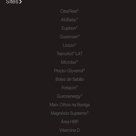
Sites
CitraFleet
®
AloBaby
®
Euphon
®
Guronsan
®
Livazo
®
TransAct
LAT
®
Microlax
®
Procto-Glyvenol
®
Bolas de Sabão
Fortacin
®
Guronenergy
®
Mais Olhos na Barriga
Magnésio Supremo
®
Área HBP
Vitamina D