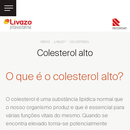
Livazo
®
Pitavastatina
INÍCIO
LIVAZO
COLESTEROL
®
Colesterol
Colesterol alto
Colesterol total
Como baixar o colesterol
Colesterol hdl
O que é o colesterol alto?
Colesterol ldl
Colesterol alto
O colesterol é uma substância lipídica normal que
Colesterol alto sintomas
o nosso organismo produz e que é essencial para
várias funções vitais do mesmo. Quando se
encontra elevado torna-se potencialmente