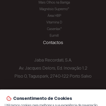
Mais Olhos na Barriga
Magnésio Supremo
®
Área HBP
Vitamina D
Casenlax
®
Eumill
Contactos
Jaba Recordati, S.A.
Av. Jacques Delors, Ed. Inovação 1.2
Piso 0, Taguspark, 2740-122 Porto Salvo
+351 214 329 500
Consentimento de Cookies
Utilizamos cookies para melhorar a sua experiência de navegação,