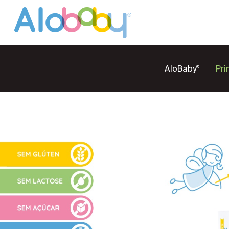
AloBaby
Pri
®