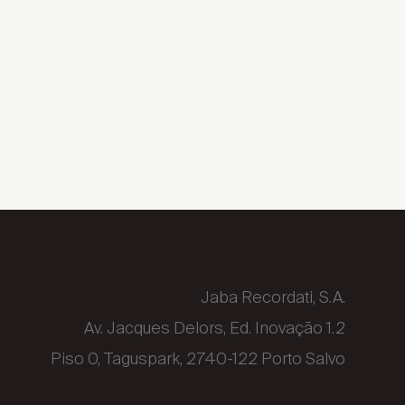
Jaba Recordati, S.A.
Av. Jacques Delors, Ed. Inovação 1.2
Piso 0, Taguspark, 2740-122 Porto Salvo