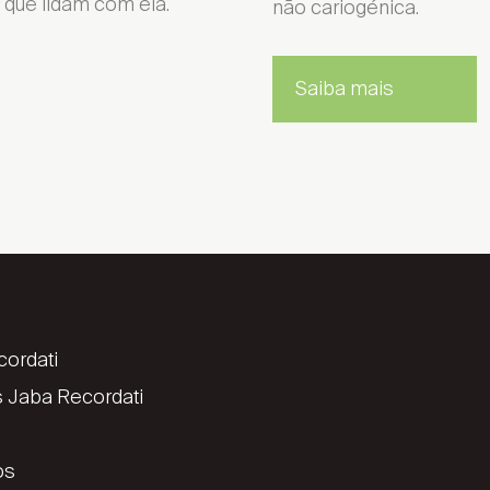
 que lidam com ela.
não cariogénica.
Saiba mais
ordati
 Jaba Recordati
os