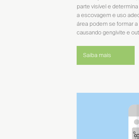
parte visível e determin
a escovagem e uso adequ
área podem se formar a p
causando gengivite e ou
Escolher Dis
Saiba mais
Enc