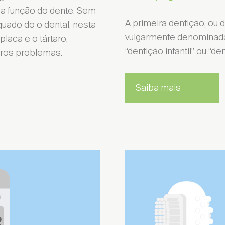
a a função do dente. Sem
A primeira dentição, ou 
ado do o dental, nesta
vulgarmente denominada 
laca e o tártaro,
“dentição infantil” ou “de
tros problemas.
trito ...
Saiba mais
ontrar local de venda
Encontrar local de venda