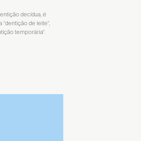
dentição decídua, é
“dentição de leite”,
ntição temporária”.