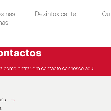
s nas
Desintoxicante
Ou
has
ontactos
a como entrar em contacto connosco aqui.
nós
s