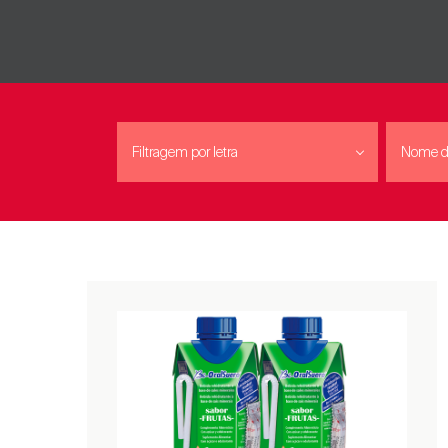
Filtragem por letra
Nome d