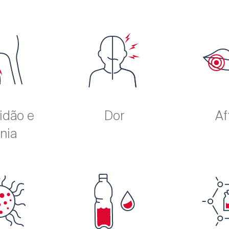
idão e
Dor
Af
nia