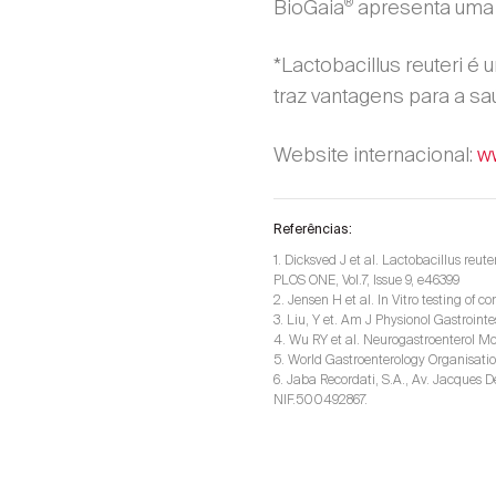
®
BioGaia
apresenta uma
*Lactobacillus reuteri 
traz vantagens para a s
Website internacional:
w
Referências:
1. Dicksved J et al. Lactobacillus re
PLOS ONE, Vol.7, Issue 9, e46399
2. Jensen H et al. In Vitro testing of 
3. Liu, Y et. Am J Physionol Gastroint
4. Wu RY et al. Neurogastroenterol Mo
5. World Gastroenterology Organisati
6. Jaba Recordati, S.A., Av. Jacques D
NIF.500492867.