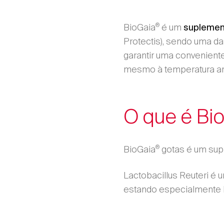
®
BioGaia
é um
suplemen
Protectis), sendo uma d
garantir uma conveniente
mesmo à temperatura a
Escolher Dis
O que é Bi
Enc
®
BioGaia
gotas é um supl
Lactobacillus Reuteri é u
estando especialmente 