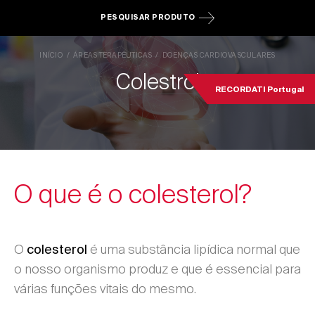
PESQUISAR PRODUTO
INÍCIO
ÁREAS TERAPÊUTICAS
DOENÇAS CARDIOVASCULARES
Colestrol
RECORDATI Portugal
O que é o colesterol?
O
é uma substância lipídica normal que
colesterol
o nosso organismo produz e que é essencial para
várias funções vitais do mesmo.