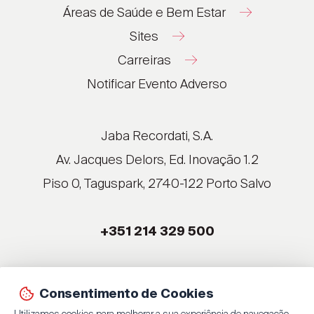
Áreas de Saúde e Bem Estar
Sites
Carreiras
®
®
Notificar Evento Adverso
®
®
®
Jaba Recordati, S.A.
®
Av. Jacques Delors, Ed. Inovação 1.2
Piso 0, Taguspark, 2740-122 Porto Salvo
®
®
+351 214 329 500
®
®
Consentimento de Cookies
© 2026 Jaba Recordati, S.A.