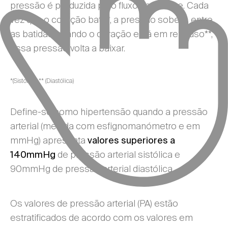
pressão é produzida pelo fluxo de sangue. Cada
vez que o coração bate*, a pressão sobe e, entre
as batidas, quando o coração está em repouso**,
essa pressão volta a baixar.
*(Sistólica) ** (Diastólica)
Define-se como hipertensão quando a pressão
arterial (medida com esfignomanómetro e em
mmHg) apresenta
valores superiores a
de pressão arterial sistólica e
140mmHg
90mmHg de pressão arterial diastólica.
Os valores de pressão arterial (PA) estão
estratificados de acordo com os valores em