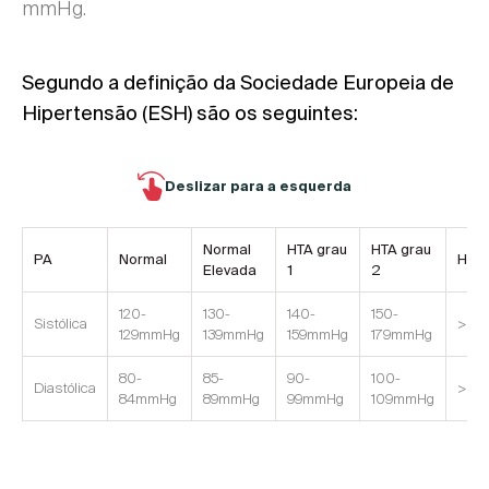
mmHg.
Segundo a definição da Sociedade Europeia de
Hipertensão (ESH) são os seguintes:
Deslizar para a esquerda
Normal
HTA grau
HTA grau
PA
Normal
HTA 
Elevada
1
2
120-
130-
140-
150-
Sistólica
>=1
129mmHg
139mmHg
159mmHg
179mmHg
80-
85-
90-
100-
Diastólica
>=1
84mmHg
89mmHg
99mmHg
109mmHg