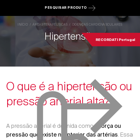
PESQUISAR PRODUTO
INÍCIO
ÁREAS TERAPÊUTICAS
DOENÇAS CARDIOVASCULARES
Hipertensão
RECORDATI Portugal
O que é a hipertensão ou
pressão arterial alta?
A pressão arterial é definida como a
força ou
. Essa
pressão que existe no interior das artérias