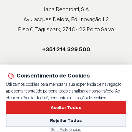
®
Jaba Recordati, S.A.
®
Av. Jacques Delors, Ed. Inovação 1.2
Piso 0, Taguspark, 2740-122 Porto Salvo
®
®
+351 214 329 500
®
®
Consentimento de Cookies
© 2026 Jaba Recordati, S.A.
Utilizamos cookies para melhorar a sua experiência de navegação,
By
bluesoft.pt
| 100% GET ON
apresentar conteúdo personalizado e analisar o nosso tráfego. Ao
Política de Privacidade
clicar em "Aceitar Todos", consente a utilização de cookies.
Aceitar Todos
Rejeitar Todos
Gerir Preferências