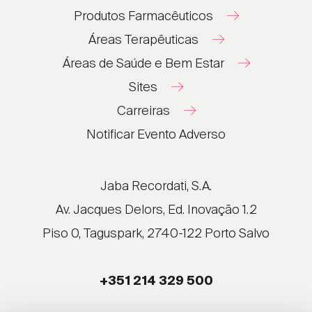
Produtos Farmacêuticos
Áreas Terapêuticas
Áreas de Saúde e Bem Estar
Sites
Carreiras
®
®
Notificar Evento Adverso
®
®
®
Jaba Recordati, S.A.
®
Av. Jacques Delors, Ed. Inovação 1.2
Piso 0, Taguspark, 2740-122 Porto Salvo
®
®
+351 214 329 500
®