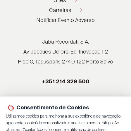
Sites
Carreiras
®
®
Notificar Evento Adverso
®
®
®
Jaba Recordati, S.A.
®
Av. Jacques Delors, Ed. Inovação 1.2
Piso 0, Taguspark, 2740-122 Porto Salvo
®
®
+351 214 329 500
®
®
Consentimento de Cookies
© 2026 Jaba Recordati, S.A.
Utilizamos cookies para melhorar a sua experiência de navegação,
By
bluesoft.pt
| 100% GET ON
apresentar conteúdo personalizado e analisar o nosso tráfego. Ao
Política de Privacidade
clicar em "Aceitar Todos", consente a utilização de cookies.