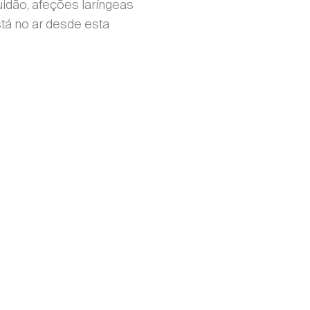
idão, afeções laríngeas
stá no ar desde esta