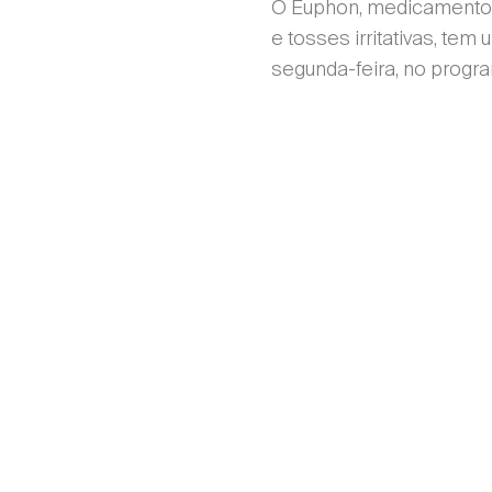
O Euphon, medicamento i
e tosses irritativas, tem
segunda-feira, no prog