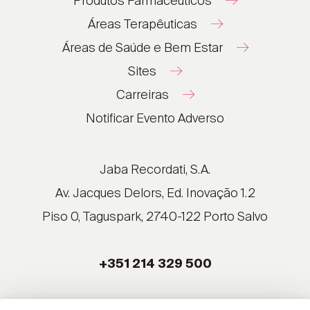
Produtos Farmacêuticos
Áreas Terapêuticas
Áreas de Saúde e Bem Estar
Sites
Carreiras
®
®
Notificar Evento Adverso
®
®
®
Jaba Recordati, S.A.
®
Av. Jacques Delors, Ed. Inovação 1.2
Piso 0, Taguspark, 2740-122 Porto Salvo
®
®
+351 214 329 500
®