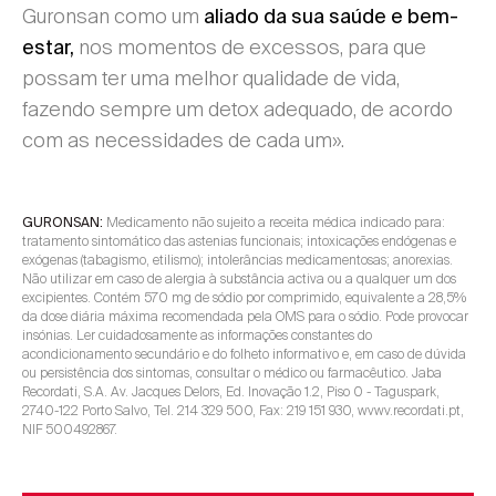
Guronsan como um
aliado da sua saúde e bem-
nos momentos de excessos, para que
estar,
possam ter uma melhor qualidade de vida,
fazendo sempre um detox adequado, de acordo
com as necessidades de cada um».
Medicamento não sujeito a receita médica indicado para:
GURONSAN:
tratamento sintomático das astenias funcionais; intoxicações endógenas e
exógenas (tabagismo, etilismo); intolerâncias medicamentosas; anorexias.
Não utilizar em caso de alergia à substância activa ou a qualquer um dos
excipientes. Contém 570 mg de sódio por comprimido, equivalente a 28,5%
da dose diária máxima recomendada pela OMS para o sódio. Pode provocar
insónias. Ler cuidadosamente as informações constantes do
acondicionamento secundário e do folheto informativo e, em caso de dúvida
ou persistência dos sintomas, consultar o médico ou farmacêutico. Jaba
Recordati, S.A. Av. Jacques Delors, Ed. Inovação 1.2, Piso 0 - Taguspark,
2740-122 Porto Salvo, Tel. 214 329 500, Fax: 219 151 930, wvwv.recordati.pt,
NIF 500492867.