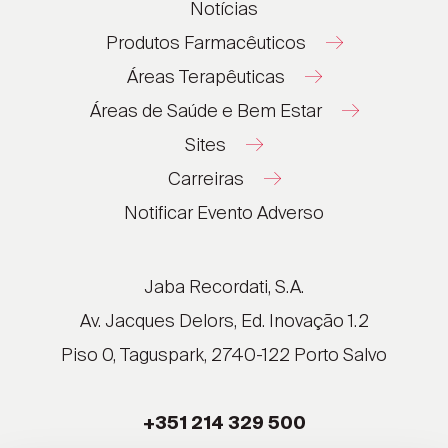
Notícias
Produtos Farmacêuticos
Áreas Terapêuticas
Áreas de Saúde e Bem Estar
Sites
Carreiras
®
®
Notificar Evento Adverso
®
®
®
Jaba Recordati, S.A.
®
Av. Jacques Delors, Ed. Inovação 1.2
Piso 0, Taguspark, 2740-122 Porto Salvo
®
®
+351 214 329 500
®