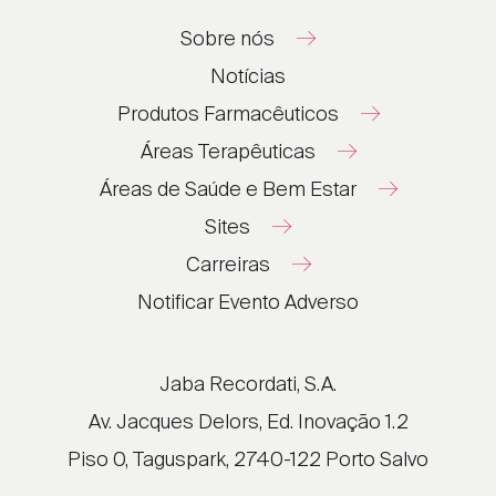
Sobre nós
Notícias
Produtos Farmacêuticos
Áreas Terapêuticas
Áreas de Saúde e Bem Estar
Sites
Carreiras
®
®
Notificar Evento Adverso
®
®
®
Jaba Recordati, S.A.
®
Av. Jacques Delors, Ed. Inovação 1.2
Piso 0, Taguspark, 2740-122 Porto Salvo
®
®