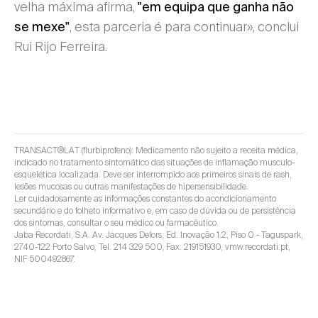
velha máxima afirma,
"em equipa que ganha não
, esta parceria é para continuar», conclui
se mexe"
Rui Rijo Ferreira.
TRANSACT®LAT (flurbiprofeno): Medicamento não sujeito a receita médica,
indicado no tratamento sintomático das situações de inflamação musculo-
esquelética localizada. Deve ser interrompido aos primeiros sinais de rash,
lesões mucosas ou outras manifestações de hipersensibilidade.
Ler cuidadosamente as informações constantes do acondicionamento
secundário e do folheto informativo e, em caso de dúvida ou de persistência
dos sintomas, consultar o seu médico ou farmacêutico.
Jaba Recordati, S.A. Av. Jacques Delors, Ed. Inovação 1.2, Piso 0 - Taguspark,
2740-122 Porto Salvo, Tel. 214 329 500, Fax: 219151930, vmw.recordati.pt,
NIF 500492867.