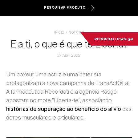
PESQUISAR PRODUTO
INÍCIO
NOTÍCIAS
RECORDATI Portugal
E a ti, o que é que te Liberta?
27 Abril 2022
Um boxeur, uma actriz e uma baterista
protagonizam a nova campanha de TransAct®Lat.
A farmacêutica Recordati e a agência Rasgo
apostam no mote "Liberta-te", associando
das
histórias de superação ao benefício do alívio
dores musculares e articulares.