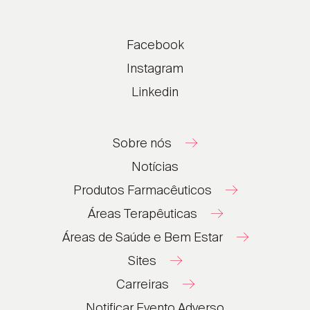
Facebook
Instagram
Linkedin
Sobre nós
Notícias
Produtos Farmacêuticos
Áreas Terapêuticas
Áreas de Saúde e Bem Estar
Sites
Carreiras
®
®
Notificar Evento Adverso