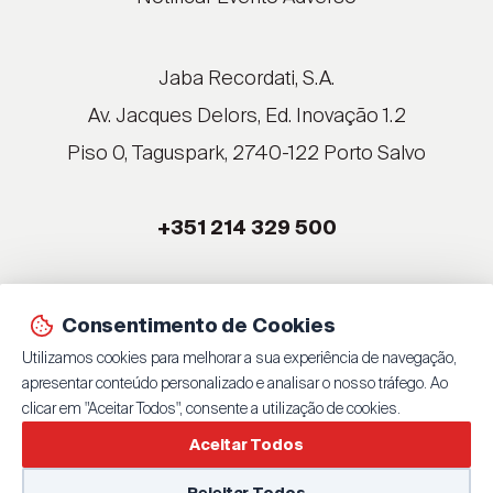
®
®
®
Jaba Recordati, S.A.
®
Av. Jacques Delors, Ed. Inovação 1.2
Piso 0, Taguspark, 2740-122 Porto Salvo
®
®
+351 214 329 500
®
®
Consentimento de Cookies
© 2026 Jaba Recordati, S.A.
Utilizamos cookies para melhorar a sua experiência de navegação,
By
bluesoft.pt
| 100% GET ON
apresentar conteúdo personalizado e analisar o nosso tráfego. Ao
Política de Privacidade
clicar em "Aceitar Todos", consente a utilização de cookies.
Aceitar Todos
Rejeitar Todos