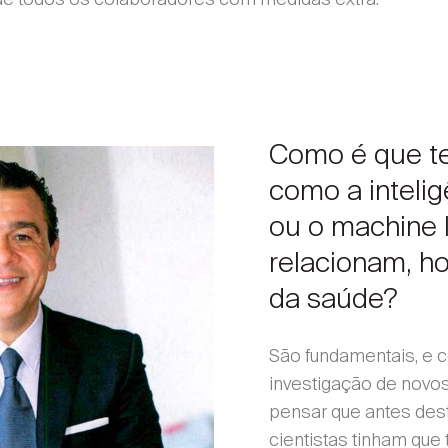
Como é que t
como a inteligê
ou o machine 
relacionam, ho
da saúde?
São fundamentais, e 
investigação de novo
pensar que antes dest
cientistas tinham que 