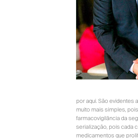
por aqui. São evidentes 
muito mais simples, poi
farmacovigilância da s
serialização, pois cada 
medicamentos que prolif