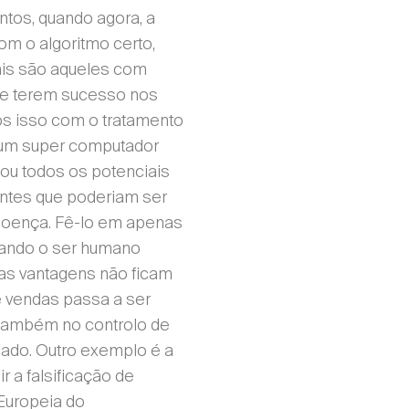
tos, quando agora, a
 com o algoritmo certo,
is são aqueles com
de terem sucesso nos
os isso com o tratamento
 um super computador
ou todos os potenciais
ntes que poderiam ser
a doença. Fê-lo em apenas
ando o ser humano
as vantagens não ficam
e vendas passa a ser
 também no controlo de
ado. Outro exemplo é a
 a falsificação de
Europeia do