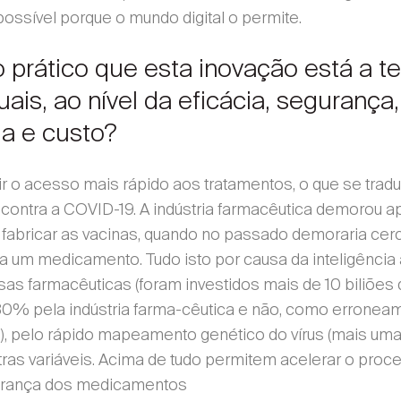
ossível porque o mundo digital o permite.
 prático que esta inovação está a te
ais, ao nível da eficácia, seguranç
da e custo?
ir o acesso mais rápido aos tratamentos, o que se trad
contra a COVID-19. A indústria farmacêutica demorou
e fabricar as vacinas, quando no passado demoraria cer
a um medicamento. Tudo isto por causa da inteligência a
as farmacêuticas (foram investidos mais de 10 biliões 
 80% pela indústria farma-cêutica e não, como errone
s), pelo rápido mapeamento genético do vírus (mais uma 
 outras variáveis. Acima de tudo permitem acelerar o proc
gurança dos medicamentos