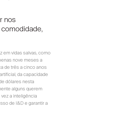
r nos
a, comodidade,
uz em vidas salvas, como
 apenas nove meses a
ca de três a cinco anos
rtificial, da capacidade
de dólares nesta
amente alguns querem
vez a inteligência
esso de I&D e garantir a