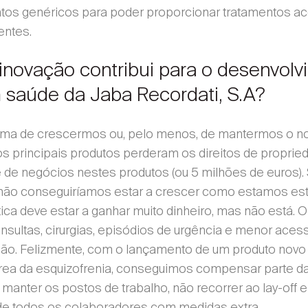
os genéricos para poder proporcionar tratamentos ac
entes.
inovação contribui para o desenvol
 saúde da Jaba Recordati, S.A?
orma de crescermos ou, pelo menos, de mantermos o n
s principais produtos perderam os direitos de propried
de negócios nestes produtos (ou 5 milhões de euros).
não conseguiríamos estar a crescer como estamos es
tica deve estar a ganhar muito dinheiro, mas não está. O
sultas, cirurgias, episódios de urgência e menor acess
dão. Felizmente, com o lançamento de um produto novo
área da esquizofrenia, conseguimos compensar parte d
manter os postos de trabalho, não recorrer ao lay-off e
de todos os colaboradores com medidas extra.