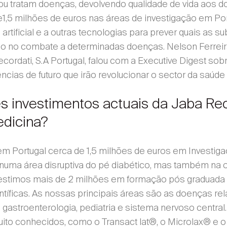
u tratam doenças, devolvendo qualidade de vida aos 
1,5 milhões de euros nas áreas de investigação em Port
a artificial e a outras tecnologias para prever quais as
o no combate a determinadas doenças. Nelson Ferreira 
cordati, S.A Portugal, falou com a Executive Digest sob
cias de futuro que irão revolucionar o sector da saúd
s investimentos actuais da Jaba Rec
edicina?
m Portugal cerca de 1,5 milhões de euros em Investig
r numa área disruptiva do pé diabético, mas também na 
nvestimos mais de 2 milhões em formação pós graduada 
ntíficas. As nossas principais áreas são as doenças re
a, gastroenterologia, pediatria e sistema nervoso cent
uito conhecidos, como o Transact lat®, o Microlax® 