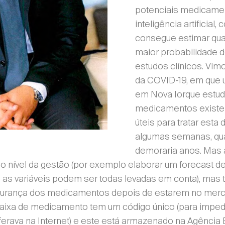
potenciais medicamen
inteligência artificial,
consegue estimar qua
maior probabilidade 
estudos clínicos. Vim
da COVID-19, em que
em Nova Iorque estud
medicamentos existe
úteis para tratar est
algumas semanas, qu
demoraria anos. Mas 
ao nível da gestão (por exemplo elaborar um forecast d
s as variáveis podem ser todas levadas em conta), mas
egurança dos medicamentos depois de estarem no merc
caixa de medicamento tem um código único (para impedir
erava na Internet) e este está armazenado na Agência 