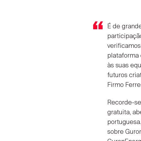
É de grande
participaçã
verificamos
plataforma 
às suas equ
futuros cri
Firmo Ferre
Recorde-se
gratuita, a
portuguesa.
sobre Guron