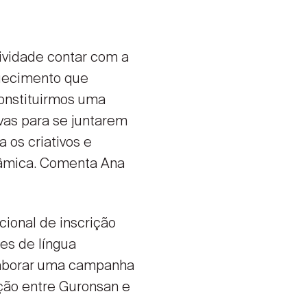
ividade contar com a
quecimento que
constituirmos uma
vas para se juntarem
 os criativos e
nâmica. Comenta Ana
ional de inscrição
ses de língua
elaborar uma campanha
nção entre Guronsan e