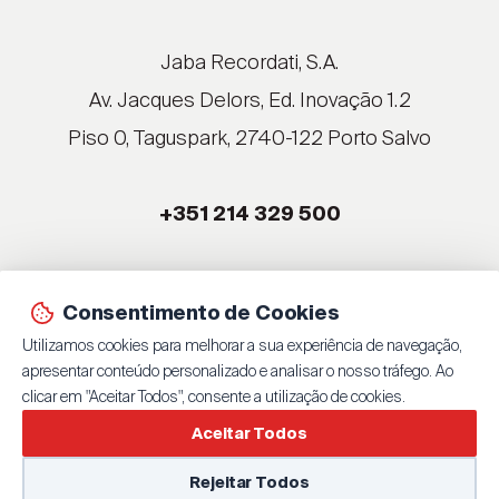
®
®
Jaba Recordati, S.A.
®
Av. Jacques Delors, Ed. Inovação 1.2
Piso 0, Taguspark, 2740-122 Porto Salvo
®
®
+351 214 329 500
®
®
Consentimento de Cookies
© 2026 Jaba Recordati, S.A.
Utilizamos cookies para melhorar a sua experiência de navegação,
By
bluesoft.pt
| 100% GET ON
apresentar conteúdo personalizado e analisar o nosso tráfego. Ao
Política de Privacidade
clicar em "Aceitar Todos", consente a utilização de cookies.
Aceitar Todos
Rejeitar Todos