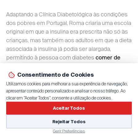
Adaptando a Clínica Diabetológica às condições
dos pobres em Portugal, Roma criaria uma escola
original em que a insulina era prescrita não só às
crianças, mas também aos adultos em que a dieta
associada à insulina já podia ser alargada,
permitindo à pessoa com diabetes
comer de
– excluindo
tudo o que a sua família comia
obviamente o açúcar – e limitando o cálculo da
Consentimento de Cookies
dieta apenas à ração hidrocarbonada e apenas
Utilizamos cookies para melhorar a sua experiência de navegação,
apresentar conteúdo personalizado e analisar o nosso tráfego. Ao
em cálculo aproximado dando, por outro lado,
clicar em "Aceitar Todos", consente a utilização de cookies.
para as rações gorda e proteica apenas os
conselhos de comer ou muito ou pouco…”.
Aceitar Todos
Rejeitar Todos
Desde o início da atividade da APDP que Ernesto
Gerir Preferências