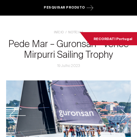
PESQUISAR PRODUTO
INÍCIO
NOTÍCIAS
RECORDATI Portugal
Pede Mar – Guronsan
Vence
®
Mirpurri Sailing Trophy
19 Julho 2023