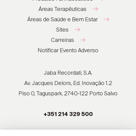
Áreas Terapêuticas
Áreas de Saúde e Bem Estar
Sites
Carreiras
®
®
Notificar Evento Adverso
®
®
®
Jaba Recordati, S.A.
®
Av. Jacques Delors, Ed. Inovação 1.2
Piso 0, Taguspark, 2740-122 Porto Salvo
®
®
+351 214 329 500
®
®