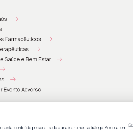
nós
s
os Farmacêuticos
erapêuticas
de Saúde e Bem Estar
as
®
®
ar Evento Adverso
®
®
®
®
Ge
esentar conteúdo personalizado e analisar o nosso tráfego. Ao clicar em
®