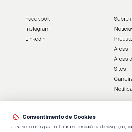
Facebook
Sobre 
Instagram
Notícia
Linkedin
Produt
Áreas T
Áreas 
Sites
Carreir
Notific
Consentimento de Cookies
Utilizamos cookies para melhorar a sua experiência de navegação, apr
© 2026 Jaba Recordati, S.A.
By
bluesoft.pt
| 100% GET ON