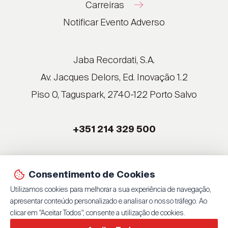
Carreiras
®
®
Notificar Evento Adverso
®
®
®
Jaba Recordati, S.A.
®
Av. Jacques Delors, Ed. Inovação 1.2
Piso 0, Taguspark, 2740-122 Porto Salvo
®
®
+351 214 329 500
®
®
Consentimento de Cookies
© 2026 Jaba Recordati, S.A.
Utilizamos cookies para melhorar a sua experiência de navegação,
By
bluesoft.pt
| 100% GET ON
apresentar conteúdo personalizado e analisar o nosso tráfego. Ao
Política de Privacidade
clicar em "Aceitar Todos", consente a utilização de cookies.