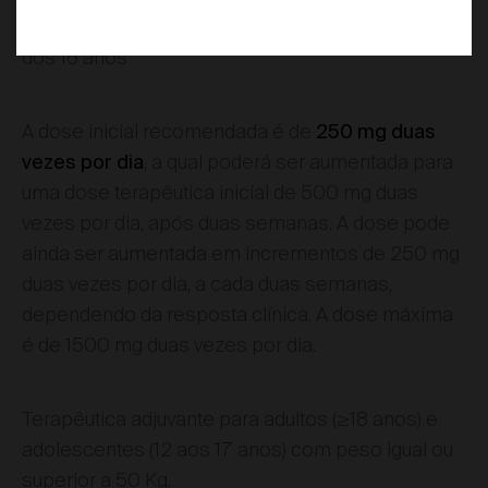
Monoterapia para adultos e adolescentes a partir
dos 16 anos
A dose inicial recomendada é de
250 mg duas
, a qual poderá ser aumentada para
vezes por dia
uma dose terapêutica inicial de 500 mg duas
vezes por dia, após duas semanas. A dose pode
ainda ser aumentada em incrementos de 250 mg
duas vezes por dia, a cada duas semanas,
dependendo da resposta clínica. A dose máxima
é de 1500 mg duas vezes por dia.
Terapêutica adjuvante para adultos (≥18 anos) e
adolescentes (12 aos 17 anos) com peso igual ou
superior a 50 Kg.