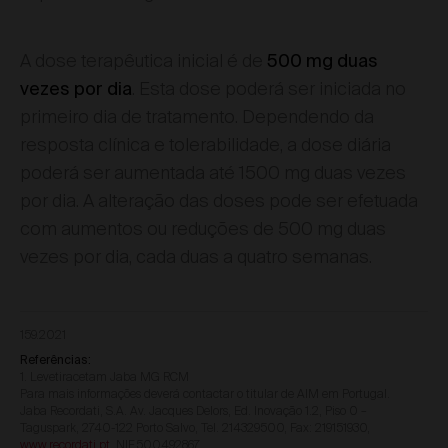
A dose terapêutica inicial é de
500 mg duas
. Esta dose poderá ser iniciada no
vezes por dia
primeiro dia de tratamento. Dependendo da
resposta clínica e tolerabilidade, a dose diária
poderá ser aumentada até 1500 mg duas vezes
por dia. A alteração das doses pode ser efetuada
com aumentos ou reduções de 500 mg duas
vezes por dia, cada duas a quatro semanas.
159.2021
Referências:
1. Levetiracetam Jaba MG RCM
Para mais informações deverá contactar o titular de AIM em Portugal.
Jaba Recordati, S.A. Av. Jacques Delors, Ed. Inovação 1.2, Piso 0 –
Taguspark, 2740-122 Porto Salvo, Tel. 214329500, Fax: 219151930,
www.recordati.pt
, NIF.500492867.