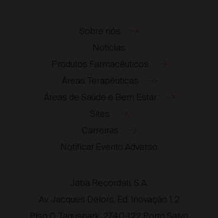
Sobre nós
Notícias
Produtos Farmacêuticos
Áreas Terapêuticas
Áreas de Saúde e Bem Estar
Sites
Carreiras
®
®
Notificar Evento Adverso
®
®
®
Jaba Recordati, S.A.
®
Av. Jacques Delors, Ed. Inovação 1.2
Piso 0, Taguspark, 2740-122 Porto Salvo
®