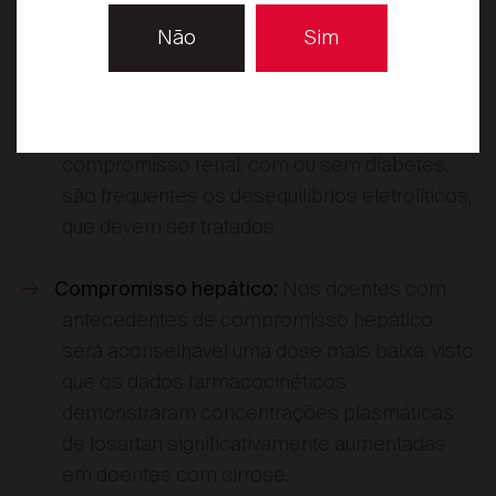
baixa. Estas considerações são também
Não
Sim
aplicáveis às crianças dos 6 aos 18 anos de
Encontrar local de venda
idade.
Nos doentes com
Desequilíbrio eletrolítico:
compromisso renal, com ou sem diabetes,
são frequentes os desequilíbrios eletrolíticos,
que devem ser tratados.
Nos doentes com
Compromisso hepático:
antecedentes de compromisso hepático
será aconselhável uma dose mais baixa, visto
que os dados farmacocinéticos
demonstraram concentrações plasmáticas
de losartan significativamente aumentadas
em doentes com cirrose.