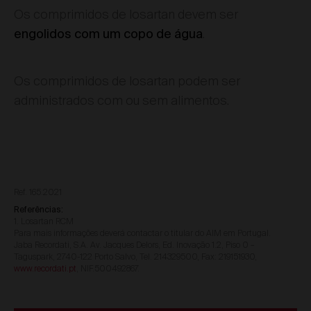
Os comprimidos de losartan devem ser
.
engolidos com um copo de água
Os comprimidos de losartan podem ser
administrados com ou sem alimentos.
Ref. 165.2021
Referências:
1. Losartan RCM
Para mais informações deverá contactar o titular do AIM em Portugal.
Jaba Recordati, S.A. Av. Jacques Delors, Ed. Inovação 1.2, Piso 0 –
Taguspark, 2740-122 Porto Salvo, Tel. 214329500, Fax: 219151930,
www.recordati.pt
, NIF.500492867.