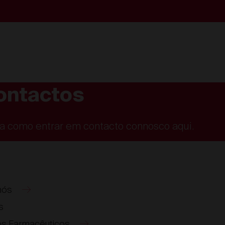
ontactos
a como entrar em contacto connosco aqui.
nós
s
os Farmacêuticos