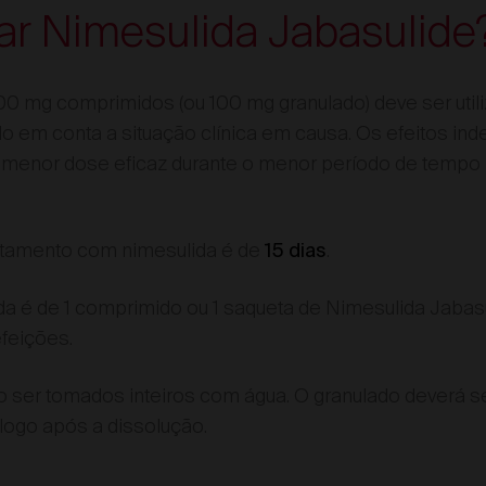
zar Nimesulida Jabasulide
00 mg comprimidos (ou 100 mg granulado) deve ser util
o em conta a situação clínica em causa. Os efeitos in
a menor dose eficaz durante o menor período de tempo
atamento com nimesulida é de
.
15 dias
 é de 1 comprimido ou 1 saqueta de Nimesulida Jabasu
efeições.
ser tomados inteiros com água. O granulado deverá s
logo após a dissolução.