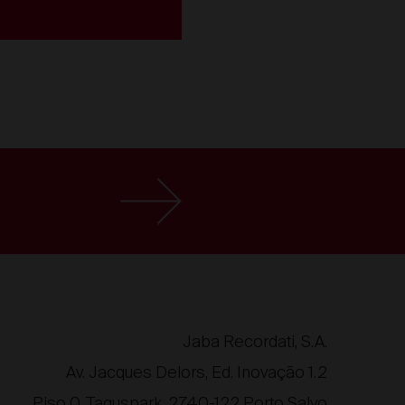
Jaba Recordati, S.A.
Av. Jacques Delors, Ed. Inovação 1.2
Piso 0, Taguspark, 2740-122 Porto Salvo