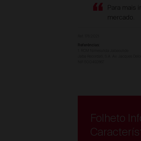
Para mais i
mercado.
Ref. 176.2021
Referências:
1. RCM Nimesulida Jabasulide
Jaba Recordati, S.A. Av. Jacques Delo
NIF.500492867.
Folheto In
Caracterí