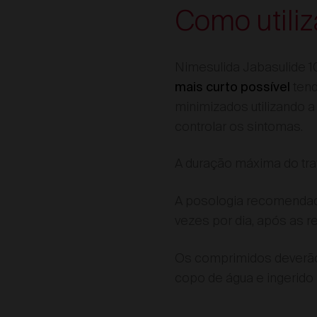
Como utili
Nimesulida Jabasulide 1
tend
mais curto possível
minimizados utilizando 
controlar os sintomas.
A duração máxima do tr
A posologia recomendada
vezes por dia, após as r
Os comprimidos deverão 
copo de água e ingerido 