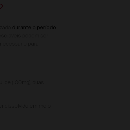
?
izado
durante o período
desejáveis podem ser
 necessário para
lide (100mg), duas
er dissolvido em meio