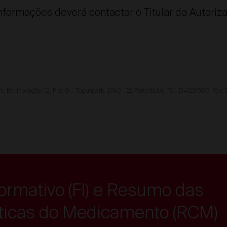
nformações deverá contactar o Titular da Autoriz
rs, Ed. Inovação 1.2, Piso 0 – Taguspark, 2740-122 Porto Salvo, Tel. 214329500, Fax:
formativo (FI) e Resumo das
sticas do Medicamento (RCM)