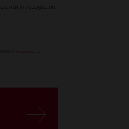
ação de Introdução no
 219151930,
www.recordati.pt
,