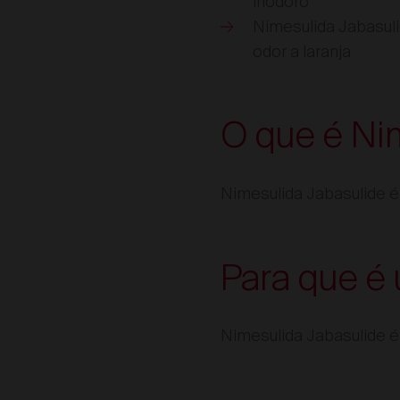
inodoro
Nimesulida Jabasuli
odor a laranja
O que é Ni
Nimesulida Jabasulide 
Para que é 
Nimesulida Jabasulide é