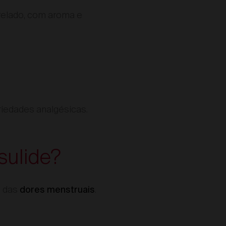
relado, com aroma e
riedades analgésicas.
sulide?
o das
.
dores menstruais